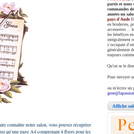
partis et nou
commandes de c
années un salo
pays d'Aude
Il
en broderies, po
accessoires ... 
les bénéfices e
intégralement re
s’occupant d’en
généralement de
toujours comment
Qu'on se le dise
Pour envoyer un
ou m'écrire un 
gene@lapassion
Affiche sa
aire connaître notre salon, vous pouvez récupérer
insi qu’une page A4 comprenant 4 flyers pour les