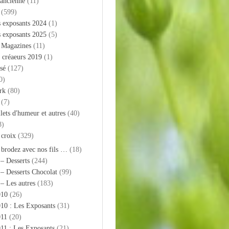
 ancienne
(11)
(599)
s exposants 2024
(1)
s exposants 2025
(5)
– Magazines
(11)
 créaeurs 2019
(1)
sé
(127)
0)
rk
(80)
(7)
llets d'humeur et autres
(40)
8)
 croix
(329)
 brodez avec nos fils …
(18)
 – Desserts
(244)
 – Desserts Chocolat
(99)
 – Les autres
(183)
010
(26)
10 : Les Exposants
(31)
011
(20)
11 : Les Exposants
(21)