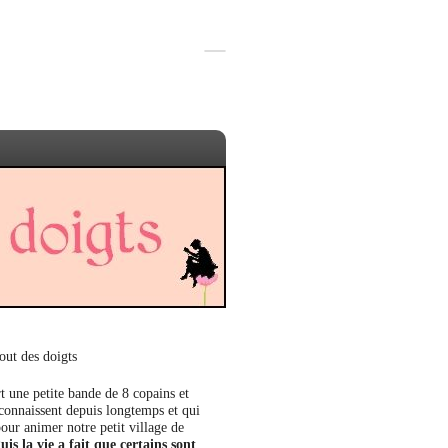
out des doigts
t une petite bande de 8 copains et
 connaissent depuis longtemps et qui
our animer notre petit village de
uis la vie a fait que certains sont