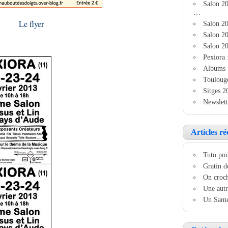
Salon 2
…
Le flyer
Salon 20
Salon 20
Salon 20
Pexiora 
Albums 
Touloug
Sitges 2
Newslett
Articles ré
Tuto pou
Gratin d
On croch
Une autr
Un Samed