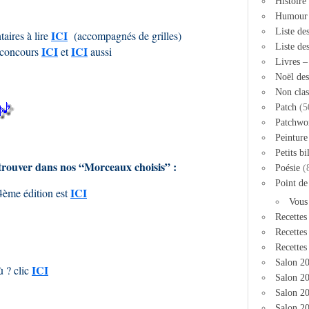
Histoire
Humour
Liste de
ICI
aires à lire
(accompagnés de grilles)
Liste de
ICI
ICI
u concours
et
aussi
Livres 
Noël des
Non clas
Patch
(5
Patchwo
Peinture
Petits bi
etrouver dans nos “Morceaux choisis” :
Poésie
(
Point de
ICI
4ème édition est
Vous
Recettes
Recettes
Recettes
Salon 2
ICI
ù ? clic
Salon 20
Salon 2
Salon 20