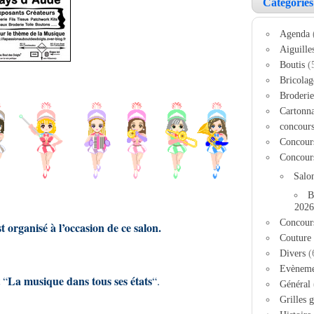
Catégories
Agenda
Aiguille
Boutis
(
Bricolag
Broderie
Cartonn
concour
Concour
Concour
Salo
B
2026
Concour
 organisé à l’occasion de ce salon.
Couture
Divers
(
Evèneme
La musique dans tous ses états
 “
“.
Général
Grilles g