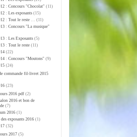
012 : Concours "Chocolat"
(11)
12 : Les exposants
(15)
12 : Tout le reste …
(11)
013 : Concours "La musique"
13 : Les Exposants
(5)
13 : Tout le reste
(11)
014
(22)
014 : Concours "Moutons"
(9)
015
(24)
de commande fil-livret 2015
016
(23)
ours 2016 pdf
(2)
salon 2016 et bon de
de
(7)
bum 2016
(1)
e des exposants 2016
(1)
017
(32)
ours 2017
(5)