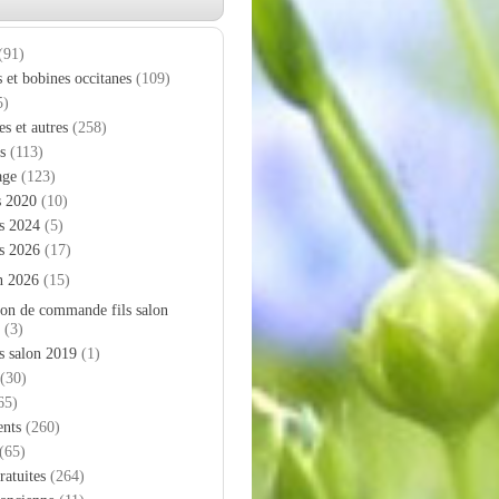
(91)
s et bobines occitanes
(109)
5)
es et autres
(258)
s
(113)
age
(123)
s 2020
(10)
s 2024
(5)
s 2026
(17)
n 2026
(15)
on de commande fils salon
(3)
s salon 2019
(1)
(30)
65)
nts
(260)
(65)
ratuites
(264)