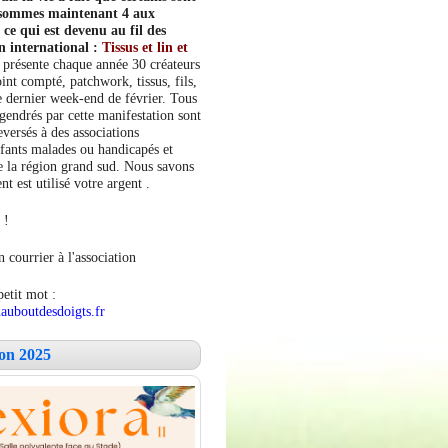
s sommes maintenant 4 aux
e qui est devenu au fil des
n international :
Tissus et lin et
 présente chaque année 30 créateurs
int compté, patchwork, tissus, fils,
le dernier week-end de février. Tous
ngendrés par cette manifestation sont
versés à des associations
fants malades ou handicapés et
 la région grand sud. Nous savons
 est utilisé votre argent .
 !
 courrier à l'association
petit mot :
auboutdesdoigts.fr
lon 2025