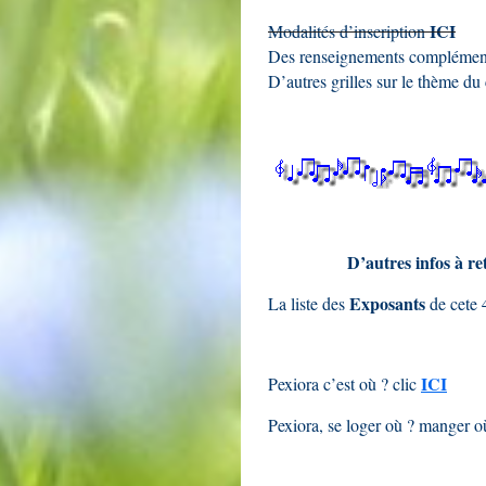
ICI
Modalités d’inscription
Des renseignements complément
D’autres grilles sur le thème d
D’autres infos à r
Exposants
La liste des
d
e cete 
ICI
Pexiora c’est où ? clic
Pexiora, se loger où ? manger o