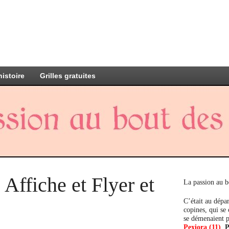
histoire
Grilles gratuites
 Affiche et Flyer et
La passion au b
C’était au dépar
copines, qui se
se démenaient p
Pexiora (11)
,
P