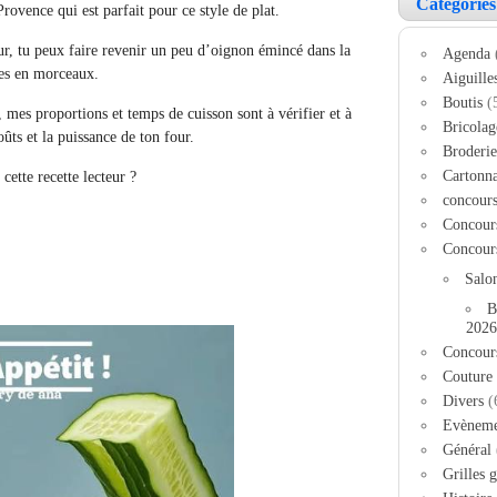
Catégories
rovence qui est parfait pour ce style de plat.
ur, tu peux faire revenir un peu d’oignon émincé dans la
Agenda
tes en morceaux.
Aiguille
Boutis
(
, mes proportions et temps de cuisson sont à vérifier et à
Bricolag
ûts et la puissance de ton four.
Broderie
Cartonn
cette recette lecteur ?
concour
Concour
Concour
Salo
B
2026
Concour
Couture
Divers
(
Evèneme
Général
Grilles g