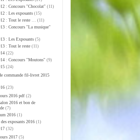
012 : Concours "Chocolat"
(11)
12 : Les exposants
(15)
12 : Tout le reste …
(11)
013 : Concours "La musique"
13 : Les Exposants
(5)
13 : Tout le reste
(11)
014
(22)
014 : Concours "Moutons"
(9)
015
(24)
de commande fil-livret 2015
016
(23)
ours 2016 pdf
(2)
salon 2016 et bon de
de
(7)
bum 2016
(1)
e des exposants 2016
(1)
017
(32)
ours 2017
(5)