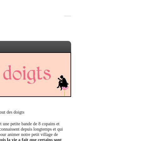
out des doigts
t une petite bande de 8 copains et
 connaissent depuis longtemps et qui
our animer notre petit village de
uis la vie a fait que certains sont