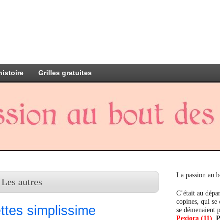
histoire
Grilles gratuites
La passion au b
 Les autres
C’était au dépar
copines, qui se
ttes simplissime
se démenaient p
Pexiora (11)
,
P