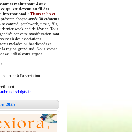
s sommes maintenant 4 aux
e qui est devenu au fil des
n international :
Tissus et lin et
 présente chaque année 30 créateurs
int compté, patchwork, tissus, fils,
le dernier week-end de février. Tous
ngendrés par cette manifestation sont
versés à des associations
fants malades ou handicapés et
 la région grand sud. Nous savons
 est utilisé votre argent .
 !
 courrier à l'association
petit mot :
auboutdesdoigts.fr
lon 2025