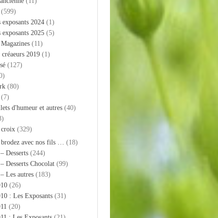
 ancienne
(11)
(599)
s exposants 2024
(1)
s exposants 2025
(5)
– Magazines
(11)
 créaeurs 2019
(1)
sé
(127)
0)
rk
(80)
(7)
llets d'humeur et autres
(40)
8)
 croix
(329)
 brodez avec nos fils …
(18)
 – Desserts
(244)
 – Desserts Chocolat
(99)
 – Les autres
(183)
010
(26)
10 : Les Exposants
(31)
011
(20)
11 : Les Exposants
(21)