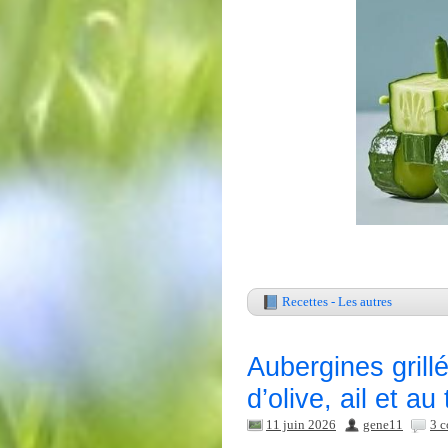
Recettes - Les autres
Aubergines grill
d’olive, ail et au
11 juin 2026
gene11
3 