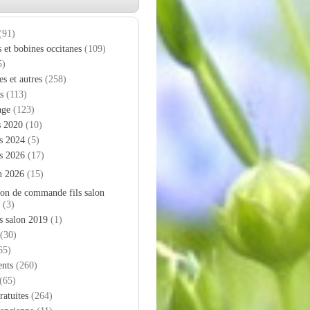
(91)
s et bobines occitanes
(109)
5)
es et autres
(258)
s
(113)
age
(123)
s 2020
(10)
s 2024
(5)
s 2026
(17)
n 2026
(15)
on de commande fils salon
(3)
s salon 2019
(1)
(30)
65)
nts
(260)
(65)
ratuites
(264)