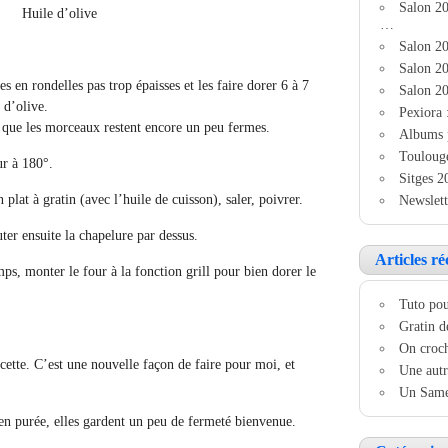
Salon 2
Huile d’olive
…
Salon 20
Salon 20
s en rondelles pas trop épaisses et les faire dorer 6 à 7
Salon 20
 d’olive.
Pexiora 
s que les morceaux restent encore un peu fermes.
Albums 
Touloug
ur à 180°.
Sitges 2
 plat à gratin (avec l’huile de cuisson), saler, poivrer.
Newslett
ter ensuite la chapelure par dessus.
Articles ré
s, monter le four à la fonction grill pour bien dorer le
Tuto pou
Gratin d
On croch
ecette. C’est une nouvelle façon de faire pour moi, et
Une autr
Un Samed
 en purée, elles gardent un peu de fermeté bienvenue.