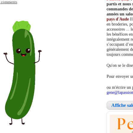
 comments
partis et nou
commandes de c
années un salo
pays d'Aude
Il
en broderies, po
accessoires ... 
les bénéfices e
intégralement re
s’occupant d’en
généralement de
toujours comment
Qu'on se le dise
Pour envoyer un
ou m'écrire un 
gene@lapassion
Affiche sa