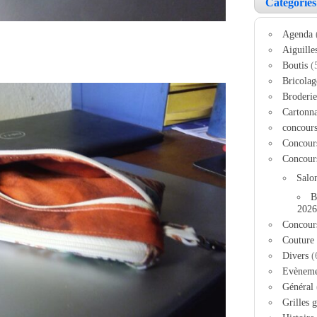
Catégories
Agenda
Aiguille
Boutis
(
Bricolag
Broderie
Cartonn
concour
Concour
Concour
Salo
B
2026
Concour
Couture
Divers
(
Evèneme
Général
Grilles g