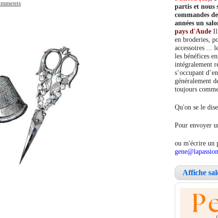
omments
partis et nou
commandes de c
années un salo
pays d'Aude
Il
en broderies, po
accessoires ... 
les bénéfices e
intégralement re
s’occupant d’en
généralement de
toujours comment
Qu'on se le dise
Pour envoyer un
ou m'écrire un 
gene@lapassion
Affiche sa