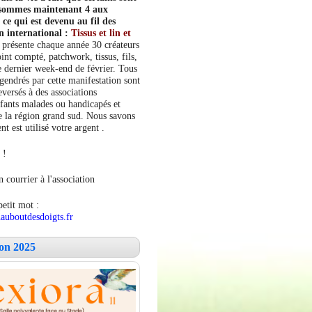
s sommes maintenant 4 aux
e qui est devenu au fil des
n international :
Tissus et lin et
 présente chaque année 30 créateurs
int compté, patchwork, tissus, fils,
le dernier week-end de février. Tous
ngendrés par cette manifestation sont
versés à des associations
fants malades ou handicapés et
 la région grand sud. Nous savons
 est utilisé votre argent .
 !
 courrier à l'association
petit mot :
auboutdesdoigts.fr
lon 2025