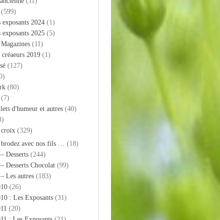
 ancienne
(11)
(599)
s exposants 2024
(1)
s exposants 2025
(5)
– Magazines
(11)
 créaeurs 2019
(1)
sé
(127)
0)
rk
(80)
(7)
llets d'humeur et autres
(40)
8)
 croix
(329)
 brodez avec nos fils …
(18)
 – Desserts
(244)
 – Desserts Chocolat
(99)
 – Les autres
(183)
010
(26)
10 : Les Exposants
(31)
011
(20)
11 : Les Exposants
(21)