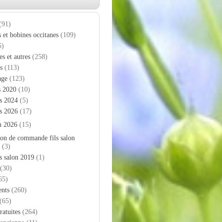
(91)
s et bobines occitanes
(109)
5)
es et autres
(258)
s
(113)
age
(123)
s 2020
(10)
s 2024
(5)
s 2026
(17)
n 2026
(15)
on de commande fils salon
(3)
s salon 2019
(1)
(30)
65)
nts
(260)
(65)
ratuites
(264)