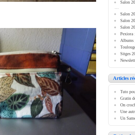
Salon 2
…
Salon 20
Salon 20
Salon 20
Pexiora 
Albums 
Touloug
Sitges 2
Newslett
Articles ré
Tuto pou
Gratin d
On croch
Une autr
Un Samed