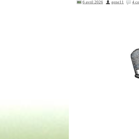
6 avril 2026
gene11
4 c