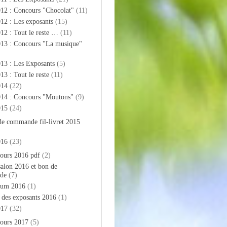
012 : Concours "Chocolat"
(11)
12 : Les exposants
(15)
12 : Tout le reste …
(11)
013 : Concours "La musique"
13 : Les Exposants
(5)
13 : Tout le reste
(11)
014
(22)
014 : Concours "Moutons"
(9)
015
(24)
de commande fil-livret 2015
016
(23)
ours 2016 pdf
(2)
salon 2016 et bon de
de
(7)
bum 2016
(1)
e des exposants 2016
(1)
017
(32)
ours 2017
(5)