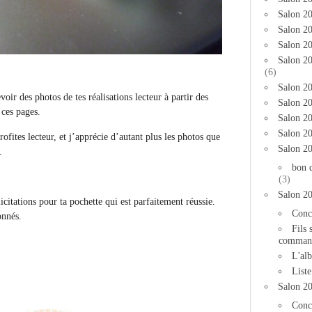
Salon 2
Salon 20
Salon 20
Salon 2
(6)
Salon 20
voir des photos de tes réalisations lecteur à partir des
Salon 20
 ces pages.
Salon 2
Salon 2
rofites lecteur, et j’apprécie d’autant plus les photos que
Salon 2
.
bon 
(3)
Salon 2
icitations pour ta pochette qui est parfaitement réussie.
Conc
onnés.
Fils 
comman
L'al
List
Salon 2
Conc