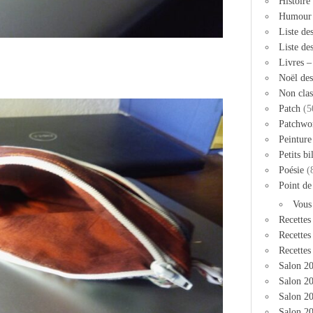
Histoire
Humour
Liste de
Liste de
Livres 
Noël des
Non clas
Patch
(5
Patchwo
Peinture
Petits bi
Poésie
(
Point de
Vous
Recettes
Recettes
Recettes
Salon 2
Salon 20
Salon 2
Salon 20