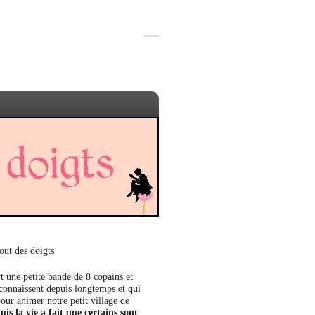
out des doigts
t une petite bande de 8 copains et
 connaissent depuis longtemps et qui
our animer notre petit village de
uis la vie a fait que certains sont