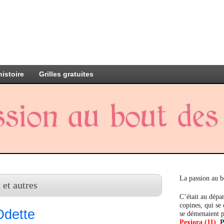
histoire
Grilles gratuites
La passion au b
 et autres
C’était au dépar
copines, qui se
Odette
se démenaient p
Pexiora (11)
,
P