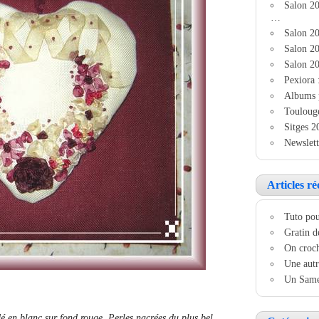
Salon 2
…
Salon 20
Salon 20
Salon 20
Pexiora 
Albums 
Touloug
Sitges 2
Newslett
Articles ré
Tuto pou
Gratin d
On croch
Une autr
Un Samed
dé en blanc sur fond rouge. Perles nacrées du plus bel