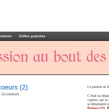
histoire
Grilles gratuites
coeurs (2)
La passion au b
23 comments
C’était au dépar
copines, qui se
se démenaient p
Pexiora (11)
,
P