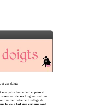
out des doigts
t une petite bande de 8 copains et
 connaissent depuis longtemps et qui
our animer notre petit village de
uis la vie a fait que certains sont