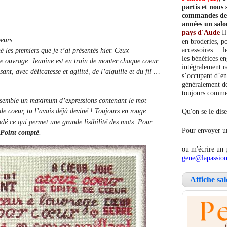
partis et nou
commandes de c
années un salo
pays d'Aude
Il
oeurs …
en broderies, po
accessoires ... 
é les premiers que je t’ai présentés hier. Ceux
les bénéfices e
e ouvrage. Jeanine est en train de monter chaque coeur
intégralement re
t, avec délicatesse et agilité, de l’aiguille et du fil …
s’occupant d’en
généralement de
toujours comment
ssemble un maximum d’expressions contenant le mot
de coeur, tu l’avais déjà deviné ! Toujours en rouge
Qu'on se le dise
odé ce qui permet une grande lisibilité des mots. Pour
Pour envoyer un
Point compté
.
ou m'écrire un 
gene@lapassion
Affiche sa