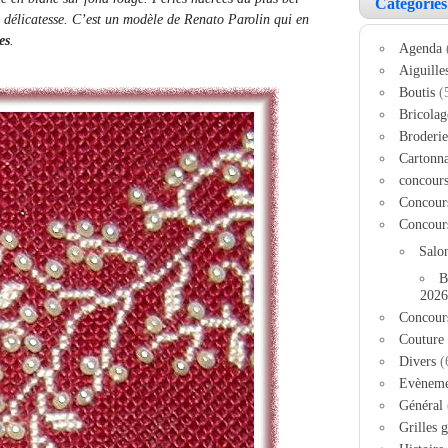
Catégories
e délicatesse. C’est un modèle de Renato Parolin qui en
es
.
Agenda
Aiguille
Boutis
(
Bricolag
Broderie
Cartonn
concour
Concour
Concour
Salo
B
2026
Concour
Couture
Divers
(
Evèneme
Général
Grilles g