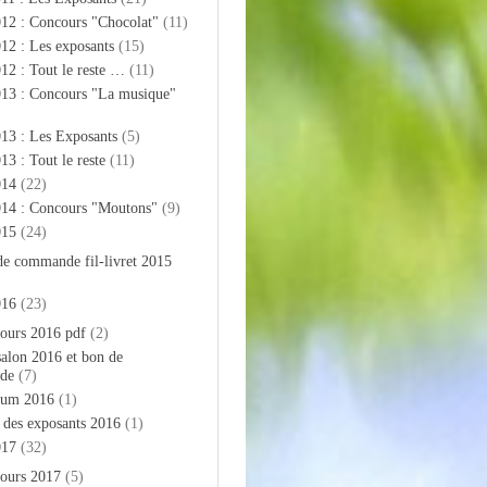
012 : Concours "Chocolat"
(11)
12 : Les exposants
(15)
12 : Tout le reste …
(11)
013 : Concours "La musique"
13 : Les Exposants
(5)
13 : Tout le reste
(11)
014
(22)
014 : Concours "Moutons"
(9)
015
(24)
de commande fil-livret 2015
016
(23)
ours 2016 pdf
(2)
salon 2016 et bon de
de
(7)
bum 2016
(1)
e des exposants 2016
(1)
017
(32)
ours 2017
(5)