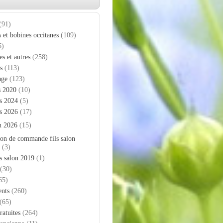
(91)
s et bobines occitanes
(109)
5)
es et autres
(258)
s
(113)
age
(123)
s 2020
(10)
s 2024
(5)
s 2026
(17)
n 2026
(15)
on de commande fils salon
(3)
s salon 2019
(1)
(30)
65)
nts
(260)
(65)
ratuites
(264)