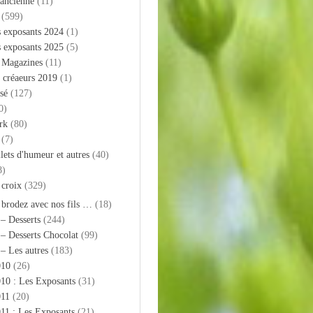
 ancienne
(11)
(599)
s exposants 2024
(1)
s exposants 2025
(5)
– Magazines
(11)
 créaeurs 2019
(1)
sé
(127)
0)
rk
(80)
(7)
llets d'humeur et autres
(40)
8)
 croix
(329)
 brodez avec nos fils …
(18)
 – Desserts
(244)
 – Desserts Chocolat
(99)
 – Les autres
(183)
010
(26)
10 : Les Exposants
(31)
011
(20)
11 : Les Exposants
(21)