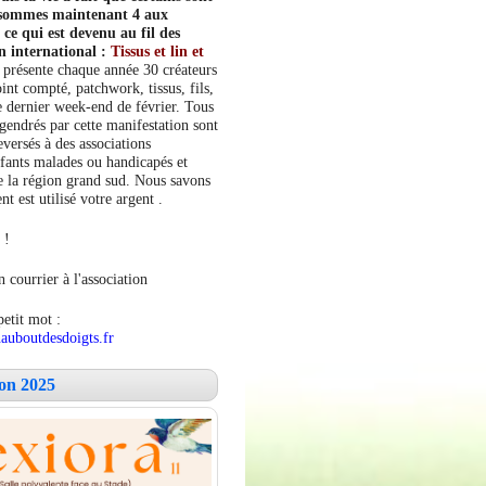
s sommes maintenant 4 aux
e qui est devenu au fil des
n international :
Tissus et lin et
 présente chaque année 30 créateurs
int compté, patchwork, tissus, fils,
le dernier week-end de février. Tous
ngendrés par cette manifestation sont
versés à des associations
fants malades ou handicapés et
 la région grand sud. Nous savons
 est utilisé votre argent .
 !
 courrier à l'association
petit mot :
auboutdesdoigts.fr
lon 2025