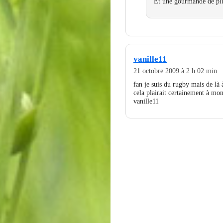
Et une gourmande de plu
vanille11
21 octobre 2009 à 2 h 02 min
fan je suis du rugby mais de l
cela plairait certainement à mo
vanille11