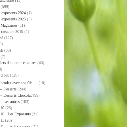
 ancienne
(11)
(599)
s exposants 2024
(1)
s exposants 2025
(5)
– Magazines
(11)
 créaeurs 2019
(1)
sé
(127)
0)
rk
(80)
(7)
llets d'humeur et autres
(40)
8)
 croix
(329)
 brodez avec nos fils …
(18)
 – Desserts
(244)
 – Desserts Chocolat
(99)
 – Les autres
(183)
010
(26)
10 : Les Exposants
(31)
011
(20)
11 : Les Exposants
(21)