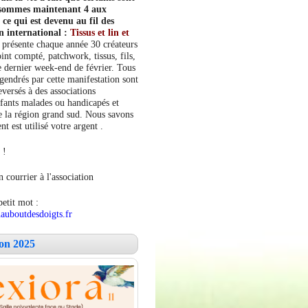
s sommes maintenant 4 aux
e qui est devenu au fil des
n international :
Tissus et lin et
 présente chaque année 30 créateurs
int compté, patchwork, tissus, fils,
le dernier week-end de février. Tous
ngendrés par cette manifestation sont
versés à des associations
fants malades ou handicapés et
 la région grand sud. Nous savons
 est utilisé votre argent .
 !
 courrier à l'association
petit mot :
auboutdesdoigts.fr
lon 2025