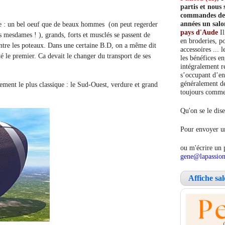
partis et nou
commandes de c
années un salo
 un bel oeuf que de beaux hommes (
on peut regerder
pays d'Aude
Il
as mesdames ! )
, grands, forts et musclés se passent de
en broderies, po
entre les poteaux. Dans une certaine B.D, on a même dit
accessoires ... 
té le premier. Ca devait le changer du transport de ses
les bénéfices e
intégralement re
s’occupant d’en
généralement de
t le plus classique : le Sud-Ouest, verdure et grand
toujours comment
Qu'on se le dise
Pour envoyer un
ou m'écrire un 
gene@lapassion
Affiche sa