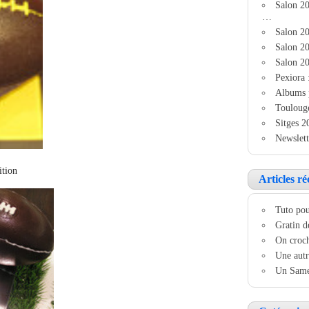
Salon 2
…
Salon 20
Salon 20
Salon 20
Pexiora 
Albums 
Touloug
Sitges 2
Newslett
ition
Articles ré
Tuto pou
Gratin d
On croch
Une autr
Un Samed