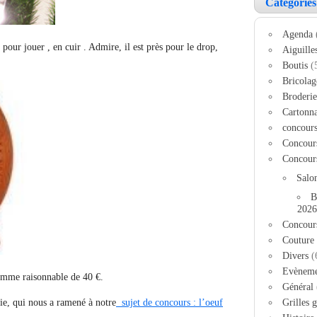
Catégories
Agenda
 pour jouer , en cuir . Admire, il est près pour le drop,
Aiguille
Boutis
(
Bricolag
Broderie
Cartonn
concour
Concour
Concour
Salo
B
2026
Concour
Couture
Divers
(
Evèneme
mme raisonnable de 40 €.
Général
e, qui nous a ramené à notre
sujet de concours : l’oeuf
Grilles g