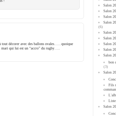
s !
Salon 2
Salon 20
Salon 20
Salon 2
(6)
Salon 20
Salon 20
à à tout décorer avec des ballons ovales……quoique
Salon 2
n mari qui lui est un “accro” du rugby…..
Salon 2
Salon 2
bon 
(3)
Salon 2
Conc
Fils 
comman
L'al
List
Salon 2
Conc