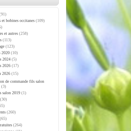
(91)
s et bobines occitanes
(109)
5)
es et autres
(258)
s
(113)
age
(123)
s 2020
(10)
s 2024
(5)
s 2026
(17)
n 2026
(15)
on de commande fils salon
(3)
s salon 2019
(1)
(30)
65)
nts
(260)
(65)
ratuites
(264)