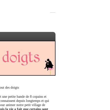
out des doigts
t une petite bande de 8 copains et
 connaissent depuis longtemps et qui
our animer notre petit village de
uis la vie a fait que certains sont