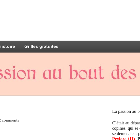
histoire
Grilles gratuites
La passion au b
2 comments
C’était au dépar
copines, qui se
se démenaient p
Pexiora (11)
,
P