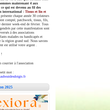
s sommes maintenant 4 aux
e qui est devenu au fil des
n international :
Tissus et lin et
 présente chaque année 30 créateurs
int compté, patchwork, tissus, fils,
le dernier week-end de février. Tous
ngendrés par cette manifestation sont
versés à des associations
fants malades ou handicapés et
 la région grand sud. Nous savons
 est utilisé votre argent .
 !
 courrier à l'association
petit mot :
auboutdesdoigts.fr
lon 2025