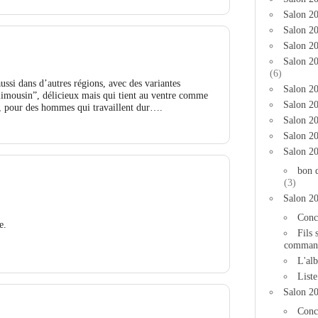
Salon 2
Salon 20
Salon 20
Salon 2
(6)
ussi dans d’autres régions, avec des variantes
Salon 20
é limousin”, délicieux mais qui tient au ventre comme
Salon 20
e, pour des hommes qui travaillent dur….
Salon 2
Salon 2
Salon 2
bon 
(3)
Salon 2
Conc
e.
Fils 
comman
L'al
List
Salon 2
Conc