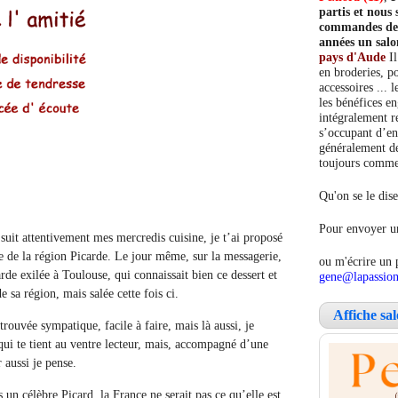
partis et nou
commandes de c
années un salo
pays d'Aude
Il
en broderies, po
accessoires ... 
les bénéfices e
intégralement re
s’occupant d’en
généralement de
toujours comment
Qu'on se le dise
Pour envoyer un
it attentivement mes mercredis cuisine, je t’ai proposé
e de la région Picarde. Le jour même, sur la messagerie,
ou m'écrire un 
rde exilée à Toulouse, qui connaissait bien ce dessert et
gene@lapassion
 sa région, mais salée cette fois ci.
Affiche sa
trouvée sympatique, facile à faire, mais là aussi, je
qui te tient au ventre lecteur, mais, accompagné d’une
 aussi je pense.
s un célèbre Picard, la France ne serait pas ce qu’elle est