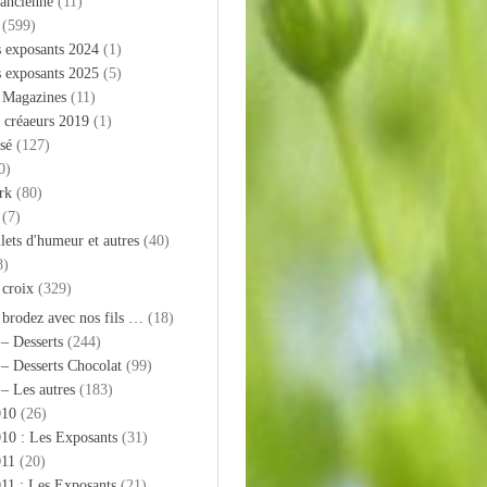
 ancienne
(11)
(599)
s exposants 2024
(1)
s exposants 2025
(5)
– Magazines
(11)
 créaeurs 2019
(1)
sé
(127)
0)
rk
(80)
(7)
llets d'humeur et autres
(40)
8)
 croix
(329)
 brodez avec nos fils …
(18)
 – Desserts
(244)
 – Desserts Chocolat
(99)
 – Les autres
(183)
010
(26)
10 : Les Exposants
(31)
011
(20)
11 : Les Exposants
(21)