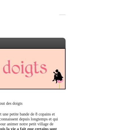
out des doigts
t une petite bande de 8 copains et
 connaissent depuis longtemps et qui
our animer notre petit village de
uis la vie a fait que certains sont