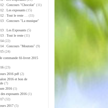
012 : Concours "Chocolat"
(11)
12 : Les exposants
(15)
12 : Tout le reste …
(11)
013 : Concours "La musique"
13 : Les Exposants
(5)
13 : Tout le reste
(11)
014
(22)
014 : Concours "Moutons"
(9)
015
(24)
de commande fil-livret 2015
016
(23)
ours 2016 pdf
(2)
salon 2016 et bon de
de
(7)
bum 2016
(1)
e des exposants 2016
(1)
017
(32)
ours 2017
(5)