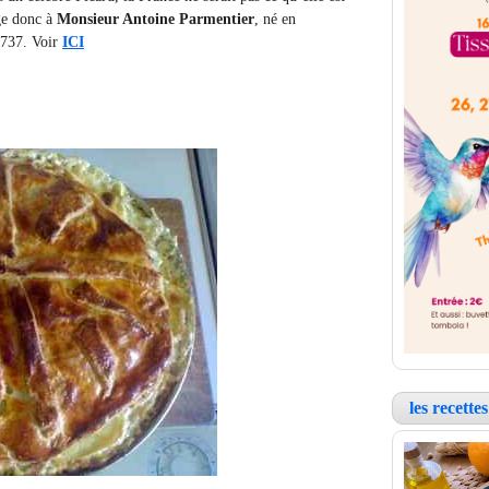
age donc à
Monsieur Antoine Parmentier
, né en
1737. Voir
ICI
les recett