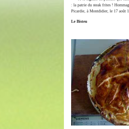
: la patrie du steak frites ! Homm
Picardie, à Montdidier, le 17 août 
Le Bisteu