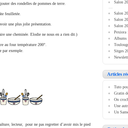
Salon 2
rajouter des rondelles de pommes de terre.
…
Salon 20
te feuilletée.
Salon 20
voir une plus jolie présentation.
Salon 20
Pexiora 
aire une cheminée. Elodie ne nous en a rien dit.)
Albums 
Touloug
ure au four température 200°.
de par exemple.
Sitges 2
Newslett
Articles ré
Tuto pou
Gratin d
On croch
Une autr
Un Samed
ulture, lecteur, pour ne pas regretter d’avoir mis le pied