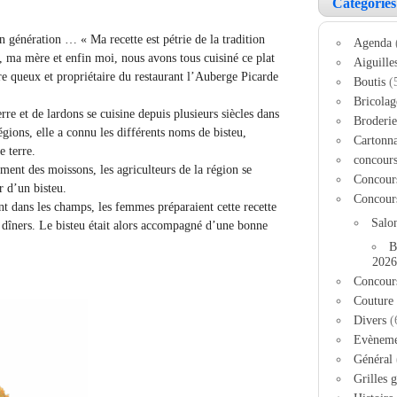
Catégories
n génération … « Ma recette est pétrie de la tradition
Agenda
 ma mère et enfin moi, nous avons tous cuisiné ce plat
Aiguille
e queux et propriétaire du restaurant l’Auberge Picarde
Boutis
(
Bricolag
re et de lardons se cuisine depuis plusieurs siècles dans
Broderie
gions, elle a connu les différents noms de bisteu,
Cartonn
 terre.
concour
ment des moissons, les agriculteurs de la région se
Concour
r d’un bisteu.
Concour
t dans les champs, les femmes préparaient cette recette
Salo
es dîners. Le bisteu était alors accompagné d’une bonne
B
2026
Concour
Couture
Divers
(
Evèneme
Général
Grilles g