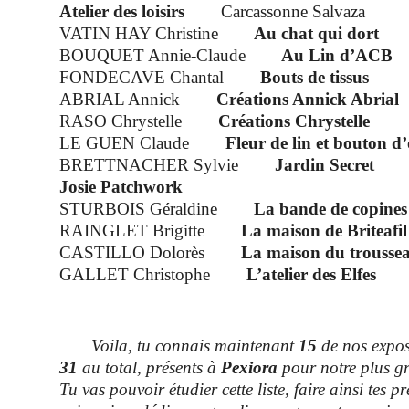
Atelier des loisirs
Carcassonne Salvaza
VATIN HAY Christine
Au chat qui dort
BOUQUET Annie-Claude
Au Lin d’ACB
FONDECAVE Chantal
Bouts de tissus
ABRIAL Annick
Créations Annick Abrial
RASO Chrystelle
Créations Chrystelle
LE GUEN Claude
Fleur de lin et bouton d’
BRETTNACHER Sylvie
Jardin Secret
Josie Patchwork
STURBOIS Géraldine
La bande de copine
RAINGLET Brigitte
La maison de Briteafil
CASTILLO Dolorès
La maison du trousse
GALLET Christophe
L’atelier des Elfes
Voila, tu connais maintenant
15
de nos exposa
31
au total, présents à
Pexiora
pour notre plus gr
Tu vas pouvoir étudier cette liste, faire ainsi tes p