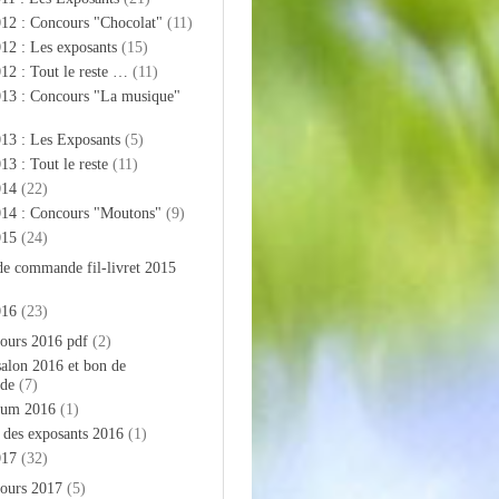
012 : Concours "Chocolat"
(11)
12 : Les exposants
(15)
12 : Tout le reste …
(11)
013 : Concours "La musique"
13 : Les Exposants
(5)
13 : Tout le reste
(11)
014
(22)
014 : Concours "Moutons"
(9)
015
(24)
de commande fil-livret 2015
016
(23)
ours 2016 pdf
(2)
salon 2016 et bon de
de
(7)
bum 2016
(1)
e des exposants 2016
(1)
017
(32)
ours 2017
(5)