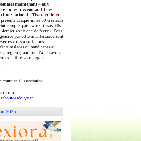
s sommes maintenant 4 aux
e qui est devenu au fil des
n international :
Tissus et lin et
 présente chaque année 30 créateurs
int compté, patchwork, tissus, fils,
le dernier week-end de février. Tous
ngendrés par cette manifestation sont
versés à des associations
fants malades ou handicapés et
 la région grand sud. Nous savons
 est utilisé votre argent .
 !
 courrier à l'association
petit mot :
auboutdesdoigts.fr
lon 2025