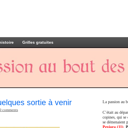
histoire
Grilles gratuites
lques sortie à venir
La passion au b
9 comments
C’était au dépar
copines, qui se
se démenaient p
Pexiora (11)
,
P