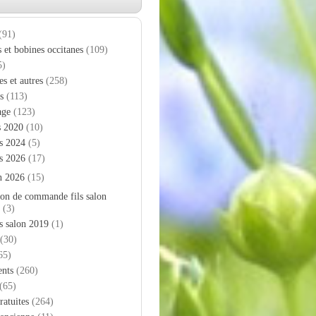
(91)
s et bobines occitanes
(109)
5)
es et autres
(258)
s
(113)
age
(123)
s 2020
(10)
s 2024
(5)
s 2026
(17)
n 2026
(15)
on de commande fils salon
(3)
s salon 2019
(1)
(30)
65)
nts
(260)
(65)
ratuites
(264)