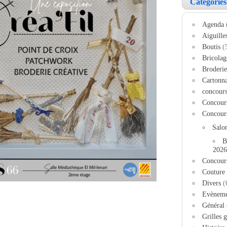
Catégories
Agenda
Aiguille
Boutis
(
Bricolag
Broderie
Cartonn
concour
Concour
Concour
Salo
B
2026
Concour
Couture
Divers
(
Evèneme
Général
Grilles g