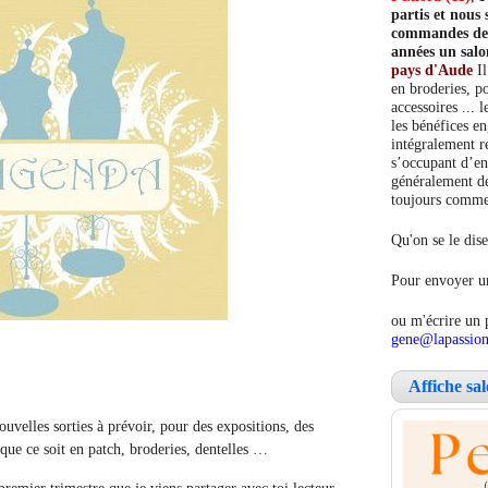
partis et nou
commandes de c
années un salo
pays d'Aude
Il
en broderies, po
accessoires ... 
les bénéfices e
intégralement re
s’occupant d’en
généralement de
toujours comment
Qu'on se le dise
Pour envoyer un
ou m'écrire un 
gene@lapassion
Affiche sa
uvelles sorties à prévoir, pour des expositions, des
 que ce soit en patch, broderies, dentelles …