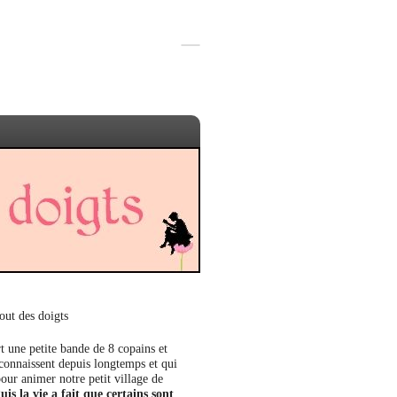
out des doigts
t une petite bande de 8 copains et
 connaissent depuis longtemps et qui
our animer notre petit village de
uis la vie a fait que certains sont