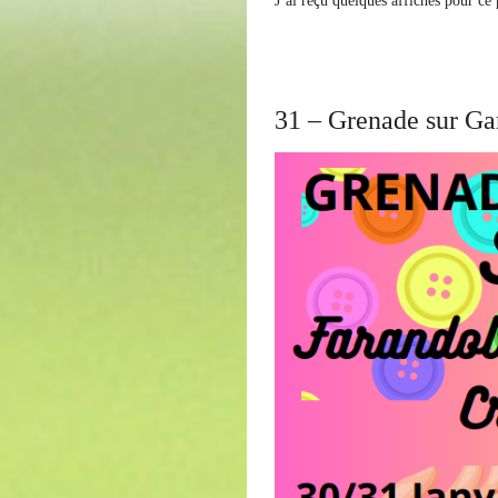
J’ai reçu quelques affiches pour ce 
31 – Grenade sur G