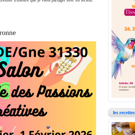
premier trimestre que je viens partager avec toi lecteur.
aronne
les recett