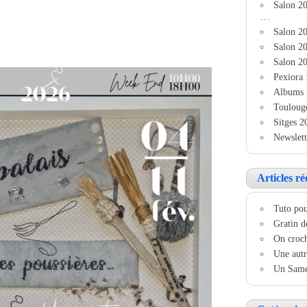
Salon 2
…
Salon 20
Salon 20
Salon 20
Pexiora 
Albums 
Touloug
Sitges 2
Newslett
Articles ré
Tuto pou
Gratin d
On croch
Une autr
Un Samed