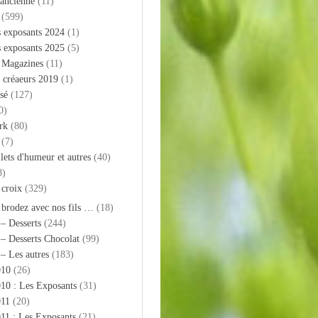
 ancienne
(11)
(599)
s exposants 2024
(1)
s exposants 2025
(5)
– Magazines
(11)
 créaeurs 2019
(1)
sé
(127)
0)
rk
(80)
(7)
llets d'humeur et autres
(40)
8)
 croix
(329)
 brodez avec nos fils …
(18)
 – Desserts
(244)
 – Desserts Chocolat
(99)
 – Les autres
(183)
010
(26)
10 : Les Exposants
(31)
011
(20)
11 : Les Exposants
(21)