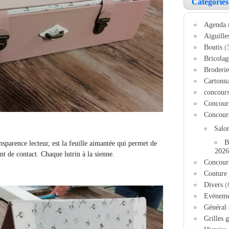
Catégories
Agenda
Aiguille
Boutis
(
Bricolag
Broderie
Cartonn
concour
Concour
Concour
Salo
B
nsparence lecteur, est la feuille aimantée qui permet de
2026
ant de contact. Chaque lutrin à la sienne.
Concour
Couture
Divers
(
Evèneme
Général
Grilles g