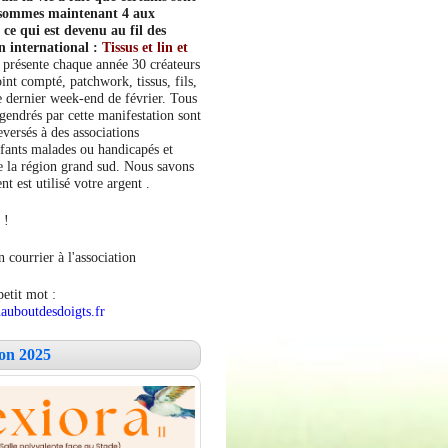
s sommes maintenant 4 aux
e qui est devenu au fil des
n international :
Tissus et lin et
 présente chaque année 30 créateurs
int compté, patchwork, tissus, fils,
le dernier week-end de février. Tous
ngendrés par cette manifestation sont
versés à des associations
fants malades ou handicapés et
 la région grand sud. Nous savons
 est utilisé votre argent .
 !
 courrier à l'association
petit mot :
auboutdesdoigts.fr
lon 2025