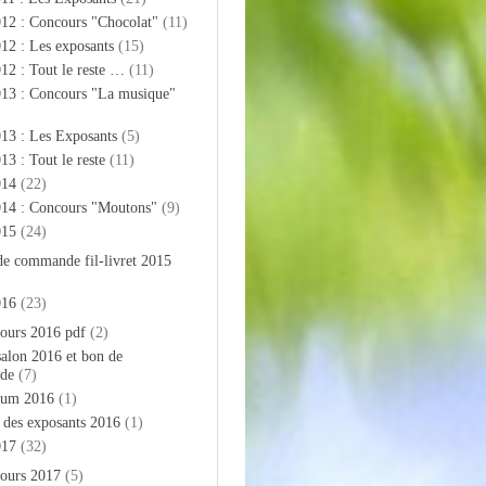
012 : Concours "Chocolat"
(11)
12 : Les exposants
(15)
12 : Tout le reste …
(11)
013 : Concours "La musique"
13 : Les Exposants
(5)
13 : Tout le reste
(11)
014
(22)
014 : Concours "Moutons"
(9)
015
(24)
de commande fil-livret 2015
016
(23)
ours 2016 pdf
(2)
salon 2016 et bon de
de
(7)
bum 2016
(1)
e des exposants 2016
(1)
017
(32)
ours 2017
(5)