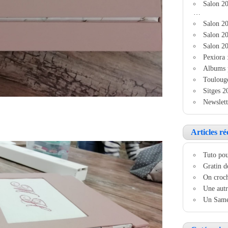
Salon 2
…
Salon 20
Salon 20
Salon 20
Pexiora 
Albums 
Touloug
Sitges 2
Newslett
Articles ré
Tuto pou
Gratin d
On croch
Une autr
Un Samed