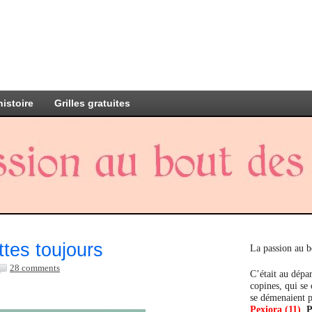
histoire
Grilles gratuites
tes toujours
La passion au b
28 comments
C’était au dépar
copines, qui se
se démenaient p
Pexiora (11)
,
P