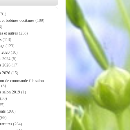
(91)
s et bobines occitanes
(109)
5)
es et autres
(258)
s
(113)
age
(123)
s 2020
(10)
s 2024
(5)
s 2026
(17)
n 2026
(15)
on de commande fils salon
(3)
s salon 2019
(1)
(30)
65)
nts
(260)
(65)
ratuites
(264)