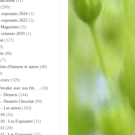
 ancienne
(11)
(599)
s exposants 2024
(1)
s exposants 2025
(5)
– Magazines
(11)
 créaeurs 2019
(1)
sé
(127)
0)
rk
(80)
(7)
llets d'humeur et autres
(40)
8)
 croix
(329)
 brodez avec nos fils …
(18)
 – Desserts
(244)
 – Desserts Chocolat
(99)
 – Les autres
(183)
010
(26)
10 : Les Exposants
(31)
011
(20)
11 : Les Exposants
(21)