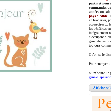
partis et nou
commandes de c
années un salo
pays d'Aude
Il
en broderies, po
accessoires ... 
les bénéfices e
intégralement re
s’occupant d’en
généralement de
toujours comment
Qu'on se le dise
Pour envoyer un
ou m'écrire un 
gene@lapassion
Affiche sa