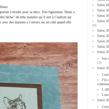
Salon 2
 Domi.
Salon 20
t parfait à broder pour sa déco. Très fignoleuse, Domi a
Salon 20
tête bêche” de telle manière qu’il soit à l’endroit sur
Salon 2
r avec des maisons à l’envers sur un côté quand elle
(6)
Salon 20
Salon 20
Salon 2
Salon 2
Salon 2
bon 
(3)
Salon 2
Conc
Fils 
comman
L'al
List
Salon 2
Conc