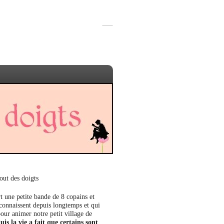
out des doigts
t une petite bande de 8 copains et
 connaissent depuis longtemps et qui
our animer notre petit village de
uis la vie a fait que certains sont