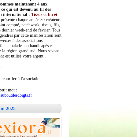
s sommes maintenant 4 aux
e qui est devenu au fil des
n international :
Tissus et lin et
 présente chaque année 30 créateurs
int compté, patchwork, tissus, fils,
le dernier week-end de février. Tous
ngendrés par cette manifestation sont
versés à des associations
fants malades ou handicapés et
 la région grand sud. Nous savons
 est utilisé votre argent .
 !
 courrier à l'association
petit mot :
auboutdesdoigts.fr
lon 2025