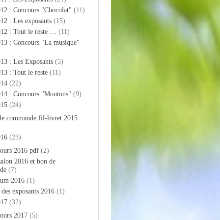
012 : Concours "Chocolat"
(11)
12 : Les exposants
(15)
12 : Tout le reste …
(11)
013 : Concours "La musique"
13 : Les Exposants
(5)
13 : Tout le reste
(11)
014
(22)
014 : Concours "Moutons"
(9)
015
(24)
de commande fil-livret 2015
016
(23)
ours 2016 pdf
(2)
salon 2016 et bon de
de
(7)
bum 2016
(1)
e des exposants 2016
(1)
017
(32)
ours 2017
(5)