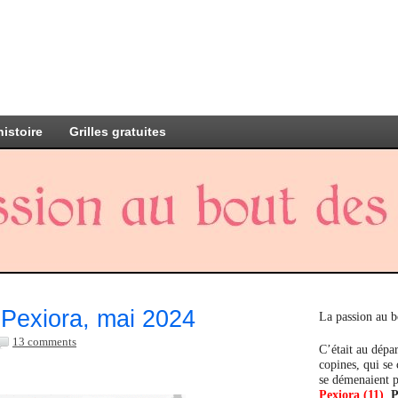
histoire
Grilles gratuites
Pexiora, mai 2024
La passion au b
13 comments
C’était au dépar
copines, qui se
se démenaient p
Pexiora (11)
,
P