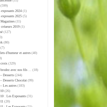
 ancienne
(11)
(599)
s exposants 2024
(1)
s exposants 2025
(5)
– Magazines
(11)
 créaeurs 2019
(1)
sé
(127)
0)
rk
(80)
(7)
llets d'humeur et autres
(40)
8)
 croix
(329)
 brodez avec nos fils …
(18)
 – Desserts
(244)
 – Desserts Chocolat
(99)
 – Les autres
(183)
010
(26)
10 : Les Exposants
(31)
011
(20)
11 : Les Exposants
(21)