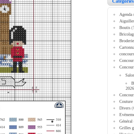
Catégories
Agenda
Aiguille
Boutis
(
Bricolag
Broderie
Cartonn
concour
Concour
Concour
Salo
B
2026
Concour
Couture
Divers
(
Evèneme
Général
Grilles g