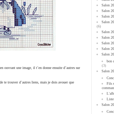
Salon 2
Salon 20
Salon 20
Salon 2
(6)
Salon 20
Salon 20
Salon 2
Salon 2
Salon 2
bon 
(3)
’en ouvrant une image, il t’en donne ensuite d’autres sur
Salon 2
Conc
de te trouver d’autres liens, mais je dois avouer que
Fils 
comman
L'al
List
Salon 2
Conc