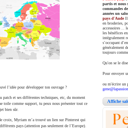
partis et nou
commandes de c
années un salo
pays d'Aude
Il
en broderies, po
accessoires ... 
les bénéfices e
intégralement re
s’occupant d’en
généralement de
toujours comment
Qu'on se le dise
Pour envoyer un
ou m'écrire un 
trouvé l’idée pour développer ton ouvrage ?
gene@lapassion
du patch et ses différentes techniques, etc, du moment
Affiche sa
 une toile comme support, tu peux nous présenter tout ce
et bien sûr.
 de croix, Myriam m’a trouvé un lien sur Pinterest qui
ifférents pays (attention pas seulement de l’Europe).