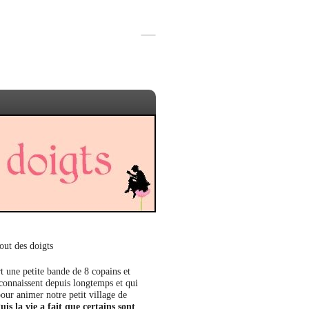
out des doigts
t une petite bande de 8 copains et
 connaissent depuis longtemps et qui
our animer notre petit village de
uis la vie a fait que certains sont