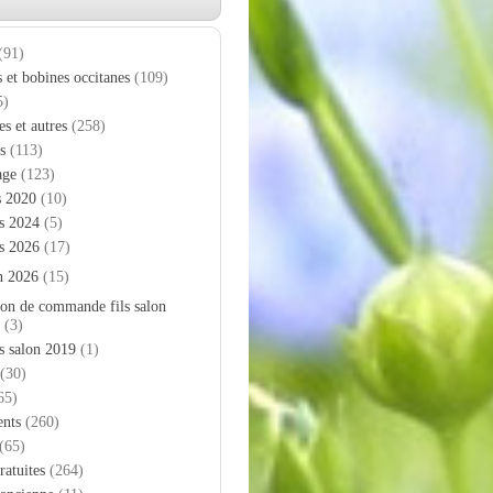
(91)
s et bobines occitanes
(109)
5)
es et autres
(258)
s
(113)
age
(123)
s 2020
(10)
s 2024
(5)
s 2026
(17)
n 2026
(15)
on de commande fils salon
(3)
s salon 2019
(1)
(30)
65)
nts
(260)
(65)
ratuites
(264)