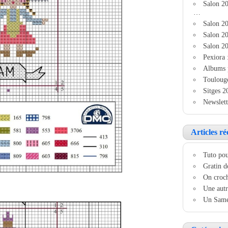
Salon 2
…
Salon 20
Salon 20
Salon 20
Pexiora 
Albums 
Touloug
Sitges 2
Newslett
Articles ré
Tuto pou
Gratin d
On croch
Une autr
Un Samed