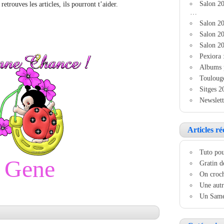
Salon 2
etrouves les articles, ils pourront t’aider.
…
Salon 20
Salon 20
Salon 20
Pexiora 
Albums 
Touloug
Sitges 2
Newslett
Articles ré
Tuto pou
Gene
Gratin d
On croch
Une autr
Un Samed