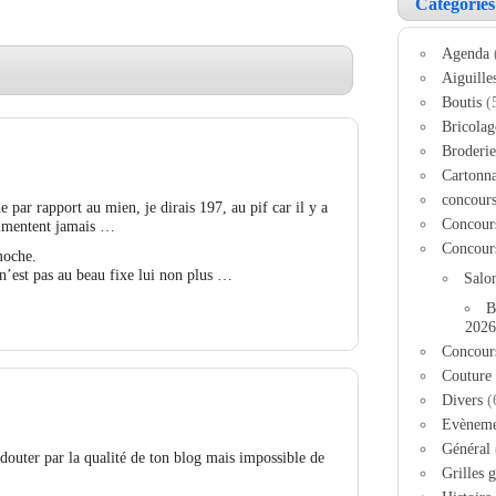
Catégories
Agenda
Aiguille
Boutis
(
Bricolag
Broderie
Cartonn
concour
de par rapport au mien, je dirais 197, au pif car il y a
Concour
mmentent jamais …
Concour
moche.
n’est pas au beau fixe lui non plus …
Salo
B
2026
Concour
Couture
Divers
(
Evèneme
Général
douter par la qualité de ton blog mais impossible de
Grilles g