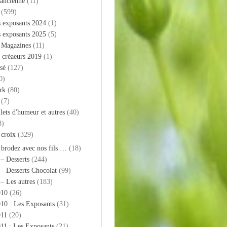
 ancienne
(11)
(599)
s exposants 2024
(1)
s exposants 2025
(5)
– Magazines
(11)
 créaeurs 2019
(1)
sé
(127)
0)
rk
(80)
(7)
llets d'humeur et autres
(40)
8)
 croix
(329)
 brodez avec nos fils …
(18)
 – Desserts
(244)
 – Desserts Chocolat
(99)
 – Les autres
(183)
010
(26)
10 : Les Exposants
(31)
011
(20)
11 : Les Exposants
(21)