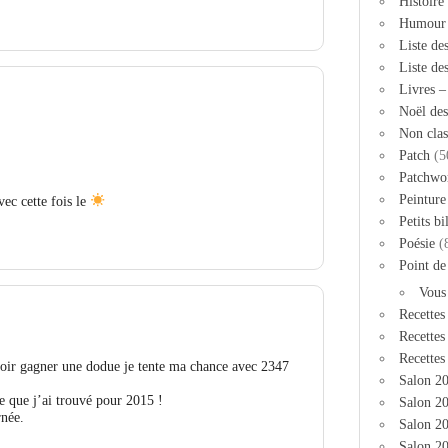
Histoire
Humour
Liste de
Liste de
Livres 
Noël des
Non clas
Patch
(5
Patchwo
Peinture
ec cette fois le
Petits bi
Poésie
(
Point de
Vous
Recettes
Recettes
Recettes
voir gagner une dodue je tente ma chance avec 2347
Salon 2
e que j’ai trouvé pour 2015 !
Salon 20
rnée.
Salon 2
Salon 20