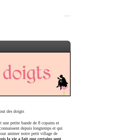
out des doigts
t une petite bande de 8 copains et
 connaissent depuis longtemps et qui
our animer notre petit village de
uis la vie a fait que certains sont