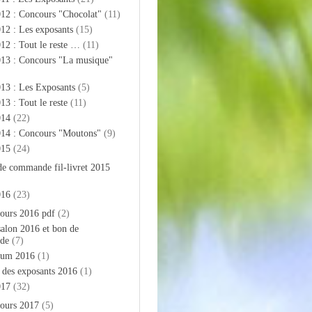
012 : Concours "Chocolat"
(11)
12 : Les exposants
(15)
12 : Tout le reste …
(11)
013 : Concours "La musique"
13 : Les Exposants
(5)
13 : Tout le reste
(11)
014
(22)
014 : Concours "Moutons"
(9)
015
(24)
de commande fil-livret 2015
016
(23)
ours 2016 pdf
(2)
salon 2016 et bon de
de
(7)
bum 2016
(1)
e des exposants 2016
(1)
017
(32)
ours 2017
(5)