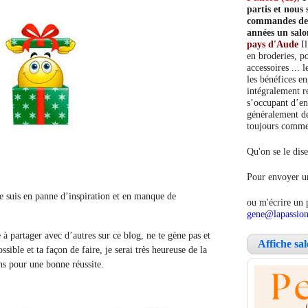
partis et nou
commandes de c
années un salo
pays d'Aude
Il
en broderies, po
accessoires ... 
les bénéfices e
intégralement re
s’occupant d’en
généralement de
toujours comment
Qu'on se le dise
Pour envoyer un
je suis en panne d’inspiration et en manque de
ou m'écrire un 
gene@lapassion
e à partager avec d’autres sur ce blog, ne te gène pas et
Affiche sa
sible et ta façon de faire, je serai très heureuse de la
ons pour une bonne réussite.