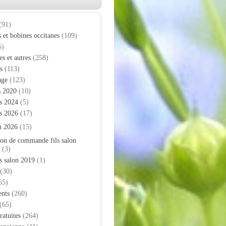
(91)
s et bobines occitanes
(109)
5)
es et autres
(258)
s
(113)
age
(123)
s 2020
(10)
s 2024
(5)
s 2026
(17)
n 2026
(15)
on de commande fils salon
(3)
s salon 2019
(1)
(30)
65)
nts
(260)
(65)
ratuites
(264)