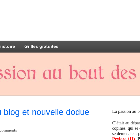
histoire
Grilles gratuites
blog et nouvelle dodue
La passion au b
C’était au dépar
copines, qui se
 comments
se démenaient p
Pexiora (11)
,
P