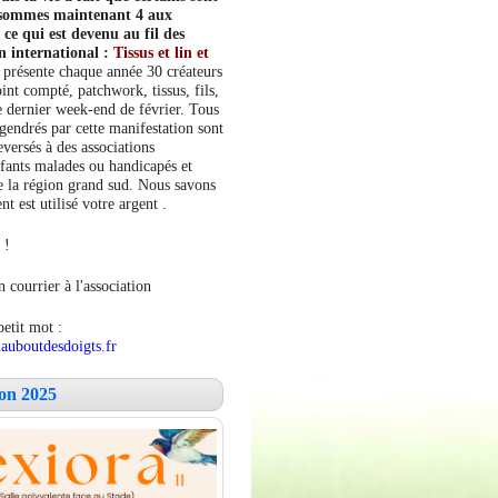
s sommes maintenant 4 aux
e qui est devenu au fil des
n international :
Tissus et lin et
 présente chaque année 30 créateurs
int compté, patchwork, tissus, fils,
le dernier week-end de février. Tous
ngendrés par cette manifestation sont
versés à des associations
fants malades ou handicapés et
 la région grand sud. Nous savons
 est utilisé votre argent .
 !
 courrier à l'association
petit mot :
auboutdesdoigts.fr
lon 2025