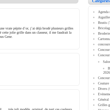
Catégories
Agenda
Aiguille
Boutis
(
Bricolag
une vraie pépite d’or, j’ai déjà brodé plusieurs grilles
 cette jolie grille dans un classeur, il me faudrait la
Broderie
sous Gene.
Cartonn
concour
Concour
Concour
Salo
B
2026
Concour
Couture
Divers
(
Evèneme
Général
Grilles g
l……très joli modèle, original, de part ces couleurs.