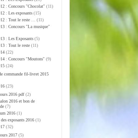
012 : Concours "Chocolat"
(11)
12 : Les exposants
(15)
12 : Tout le reste …
(11)
013 : Concours "La musique"
13 : Les Exposants
(5)
13 : Tout le reste
(11)
014
(22)
014 : Concours "Moutons"
(9)
015
(24)
de commande fil-livret 2015
016
(23)
ours 2016 pdf
(2)
salon 2016 et bon de
de
(7)
bum 2016
(1)
e des exposants 2016
(1)
017
(32)
ours 2017
(5)