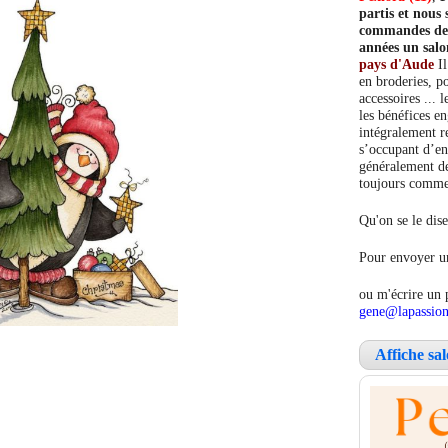
partis et nou
commandes de c
années un salo
pays d'Aude
Il
en broderies, po
accessoires ... 
les bénéfices e
intégralement re
s’occupant d’en
généralement de
toujours comment
Qu'on se le dise
Pour envoyer un
ou m'écrire un 
gene@lapassion
Affiche sa