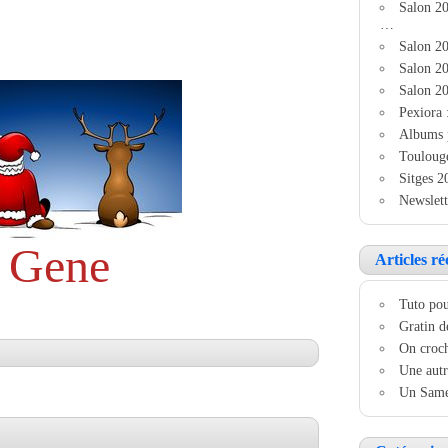
Salon 2
…
Salon 20
Salon 20
Salon 20
Pexiora 
Albums 
Touloug
Sitges 2
Newslett
Gene
Articles ré
Tuto pou
Gratin d
On croch
Une autr
Un Samed