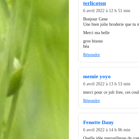
terlicoton
6 avril 2022 à 12 h 51 min
Bonjour Gene
Une bien jolie broderie que tu n
Merci ma belle
gros bisous
béa
Répondre
memie yoyo
6 avril 2022 à 13 h 53 min
merci pour ce joli free, ces cou
Répondre
Fenotte Dany
6 avril 2022 à 14 h 06 min
Quelle idée merveilleuse de com