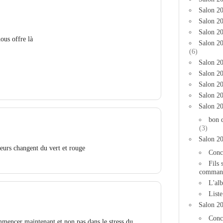
Salon 2
Salon 20
Salon 20
ous offre là
Salon 2
(6)
Salon 20
Salon 20
Salon 2
Salon 2
Salon 2
bon 
(3)
Salon 2
leurs changent du vert et rouge
Conc
Fils 
comman
L'al
List
Salon 2
Conc
mencer maintenant et non pas dans le stress du