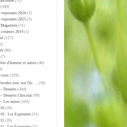
 ancienne
(11)
(599)
s exposants 2024
(1)
s exposants 2025
(5)
– Magazines
(11)
 créaeurs 2019
(1)
sé
(127)
0)
rk
(80)
(7)
llets d'humeur et autres
(40)
8)
 croix
(329)
 brodez avec nos fils …
(18)
 – Desserts
(244)
 – Desserts Chocolat
(99)
 – Les autres
(183)
010
(26)
10 : Les Exposants
(31)
011
(20)
11 : Les Exposants
(21)