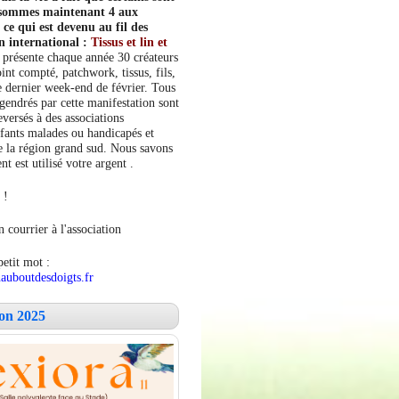
s sommes maintenant 4 aux
e qui est devenu au fil des
n international :
Tissus et lin et
 présente chaque année 30 créateurs
int compté, patchwork, tissus, fils,
le dernier week-end de février. Tous
ngendrés par cette manifestation sont
versés à des associations
fants malades ou handicapés et
 la région grand sud. Nous savons
 est utilisé votre argent .
 !
 courrier à l'association
petit mot :
auboutdesdoigts.fr
lon 2025