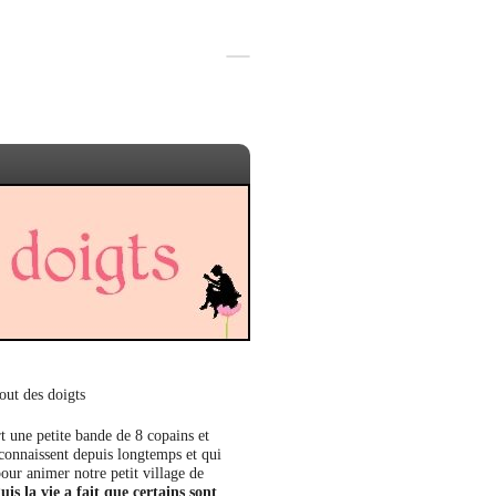
out des doigts
t une petite bande de 8 copains et
 connaissent depuis longtemps et qui
our animer notre petit village de
uis la vie a fait que certains sont