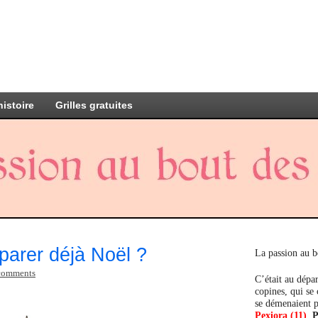
histoire
Grilles gratuites
parer déjà Noël ?
La passion au b
comments
C’était au dépar
copines, qui se
se démenaient p
Pexiora (11)
,
P