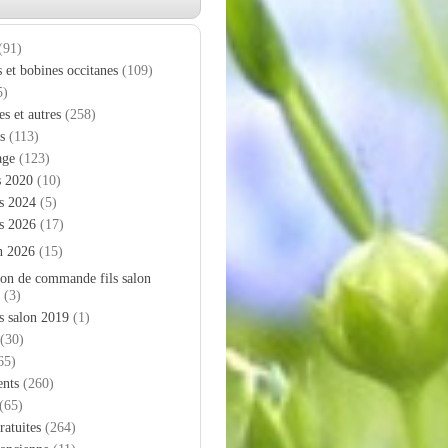
(91)
s et bobines occitanes
(109)
5)
es et autres
(258)
s
(113)
age
(123)
s 2020
(10)
s 2024
(5)
s 2026
(17)
n 2026
(15)
on de commande fils salon
(3)
s salon 2019
(1)
(30)
65)
nts
(260)
(65)
ratuites
(264)