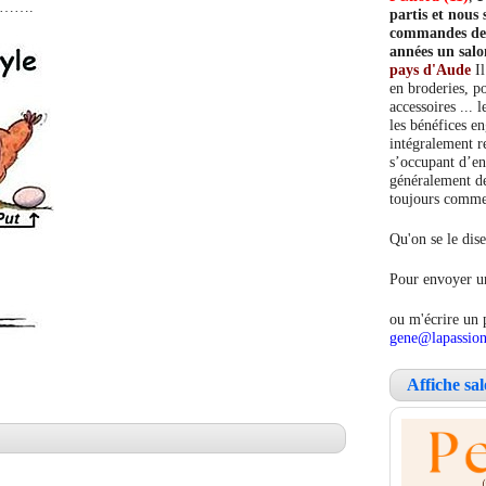
……….
partis et nou
commandes de c
années un salo
pays d'Aude
Il
en broderies, po
accessoires ... 
les bénéfices e
intégralement re
s’occupant d’en
généralement de
toujours comment
Qu'on se le dise
Pour envoyer un
ou m'écrire un 
gene@lapassion
Affiche sa