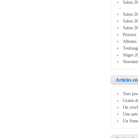
Salon 2
…
Salon 20
Salon 20
Salon 20
Pexiora 
Albums 
Touloug
Sitges 2
Newslett
Articles ré
Tuto pou
Gratin d
On croch
Une autr
Un Samed