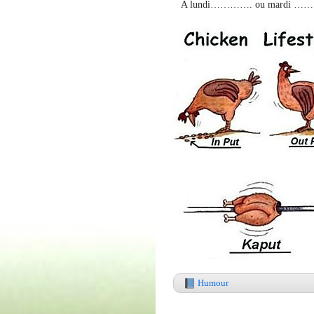
A lundi…………. ou mardi …
Humour