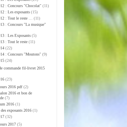
012 : Concours "Chocolat"
(11)
12 : Les exposants
(15)
12 : Tout le reste …
(11)
013 : Concours "La musique"
13 : Les Exposants
(5)
13 : Tout le reste
(11)
014
(22)
014 : Concours "Moutons"
(9)
015
(24)
de commande fil-livret 2015
016
(23)
ours 2016 pdf
(2)
salon 2016 et bon de
de
(7)
bum 2016
(1)
e des exposants 2016
(1)
017
(32)
ours 2017
(5)