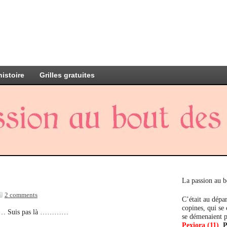
histoire
Grilles gratuites
La passion au b
2 comments
C’était au dépar
copines, qui se
……… Suis pas là …………
se démenaient p
Pexiora (11)
,
P