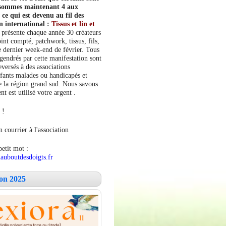
s sommes maintenant 4 aux
e qui est devenu au fil des
n international :
Tissus et lin et
 présente chaque année 30 créateurs
int compté, patchwork, tissus, fils,
le dernier week-end de février. Tous
ngendrés par cette manifestation sont
versés à des associations
fants malades ou handicapés et
 la région grand sud. Nous savons
 est utilisé votre argent .
 !
 courrier à l'association
petit mot :
auboutdesdoigts.fr
lon 2025