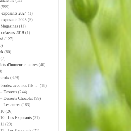
 ancienne
(11)
(599)
s exposants 2024
(1)
s exposants 2025
(5)
– Magazines
(11)
 créaeurs 2019
(1)
sé
(127)
0)
rk
(80)
(7)
llets d'humeur et autres
(40)
8)
 croix
(329)
 brodez avec nos fils …
(18)
 – Desserts
(244)
 – Desserts Chocolat
(99)
 – Les autres
(183)
010
(26)
10 : Les Exposants
(31)
011
(20)
11 : Les Exposants
(21)