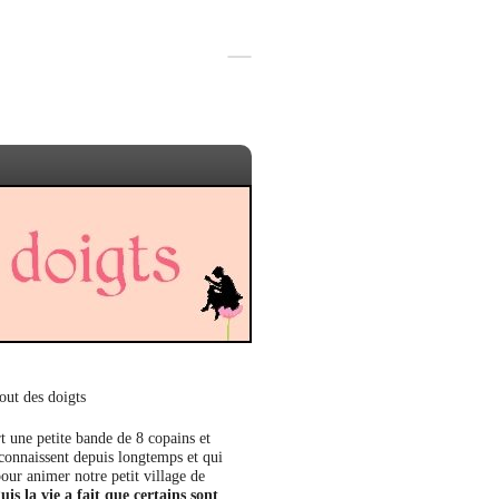
out des doigts
t une petite bande de 8 copains et
 connaissent depuis longtemps et qui
our animer notre petit village de
uis la vie a fait que certains sont