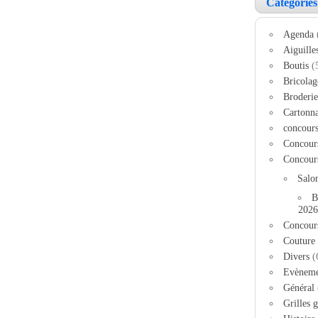
Catégories
Agenda
Aiguille
Boutis
(
Bricolag
Broderie
Cartonn
concour
Concour
Concour
Salo
B
2026
Concour
Couture
Divers
(
Evèneme
Général
Grilles g