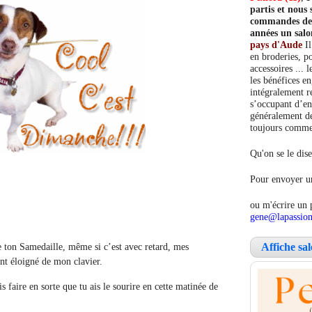
partis et nou
commandes de c
années un salo
pays d'Aude
Il
en broderies, po
accessoires ... 
les bénéfices e
intégralement re
s’occupant d’en
généralement de
toujours comment
Qu'on se le dise
Pour envoyer un
ou m'écrire un 
gene@lapassion
 ton Samedaille, même si c’est avec retard, mes
Affiche sa
nt éloigné de mon clavier.
is faire en sorte que tu ais le sourire en cette matinée de