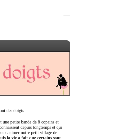
out des doigts
t une petite bande de 8 copains et
 connaissent depuis longtemps et qui
our animer notre petit village de
uis la vie a fait que certains sont