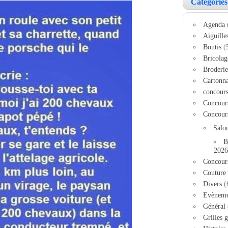
Catégories
Agenda
Aiguille
Boutis
(
Bricolag
Broderie
Cartonn
concour
Concour
Concour
Salo
B
2026
Concour
Couture
Divers
(
Evèneme
Général
Grilles g