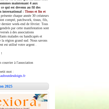
s sommes maintenant 4 aux
e qui est devenu au fil des
n international :
Tissus et lin et
 présente chaque année 30 créateurs
int compté, patchwork, tissus, fils,
le dernier week-end de février. Tous
ngendrés par cette manifestation sont
versés à des associations
fants malades ou handicapés et
 la région grand sud. Nous savons
 est utilisé votre argent .
 !
 courrier à l'association
petit mot :
auboutdesdoigts.fr
lon 2025