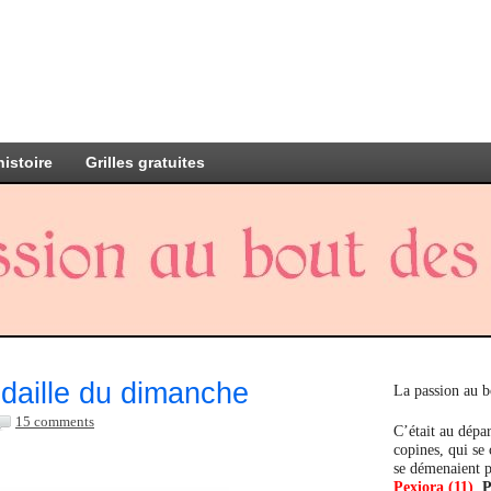
histoire
Grilles gratuites
aille du dimanche
La passion au b
15 comments
C’était au dépar
copines, qui se
se démenaient p
Pexiora (11)
,
P