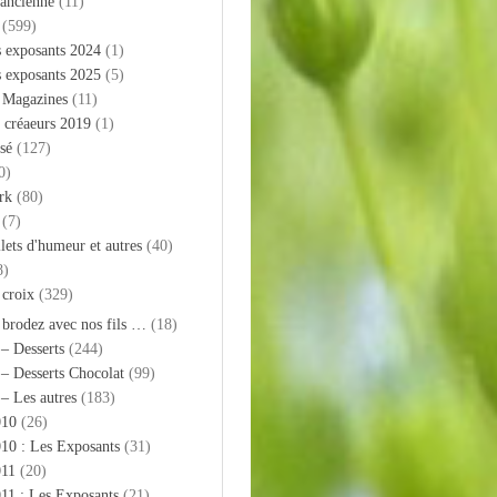
 ancienne
(11)
(599)
s exposants 2024
(1)
s exposants 2025
(5)
– Magazines
(11)
 créaeurs 2019
(1)
sé
(127)
0)
rk
(80)
(7)
llets d'humeur et autres
(40)
8)
 croix
(329)
 brodez avec nos fils …
(18)
 – Desserts
(244)
 – Desserts Chocolat
(99)
 – Les autres
(183)
010
(26)
10 : Les Exposants
(31)
011
(20)
11 : Les Exposants
(21)