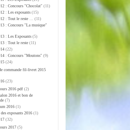
012 : Concours "Chocolat"
(11)
12 : Les exposants
(15)
12 : Tout le reste …
(11)
013 : Concours "La musique"
13 : Les Exposants
(5)
13 : Tout le reste
(11)
014
(22)
014 : Concours "Moutons"
(9)
015
(24)
de commande fil-livret 2015
016
(23)
ours 2016 pdf
(2)
salon 2016 et bon de
de
(7)
bum 2016
(1)
e des exposants 2016
(1)
017
(32)
ours 2017
(5)