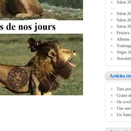
Salon 2
…
Salon 20
Salon 20
Salon 20
Pexiora 
Albums 
Touloug
Sitges 2
Newslett
Articles ré
Tuto pou
Gratin d
On croch
Une autr
Un Samed