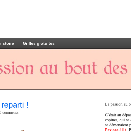
histoire
Grilles gratuites
reparti !
La passion au b
0 comments
C’était au dépar
copines, qui se
se démenaient p
Pexiora (11)
,
P