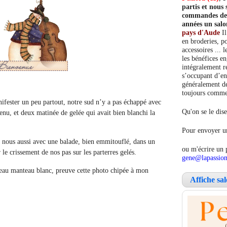
partis et nou
commandes de c
années un salo
pays d'Aude
Il
en broderies, po
accessoires ... 
les bénéfices e
intégralement re
s’occupant d’en
généralement de
toujours comment
nifester un peu partout, notre sud n’y a pas échappé avec
Qu'on se le dise
tenu, et deux matinée de gelée qui avait bien blanchi la
Pour envoyer un
r nous aussi avec une balade, bien emmitouflé, dans un
ou m'écrire un 
 le crissement de nos pas sur les parterres gelés.
gene@lapassion
eau manteau blanc, preuve cette photo chipée à mon
Affiche sa