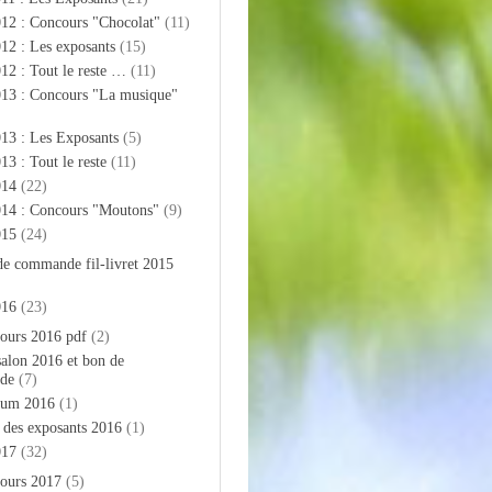
012 : Concours "Chocolat"
(11)
12 : Les exposants
(15)
12 : Tout le reste …
(11)
013 : Concours "La musique"
13 : Les Exposants
(5)
13 : Tout le reste
(11)
014
(22)
014 : Concours "Moutons"
(9)
015
(24)
de commande fil-livret 2015
016
(23)
ours 2016 pdf
(2)
salon 2016 et bon de
de
(7)
bum 2016
(1)
e des exposants 2016
(1)
017
(32)
ours 2017
(5)