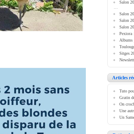
Salon 2
…
Salon 20
Salon 20
Salon 20
Pexiora 
Albums 
Touloug
Sitges 2
Newslett
Articles ré
Tuto pou
Gratin d
On croch
Une autr
Un Samed