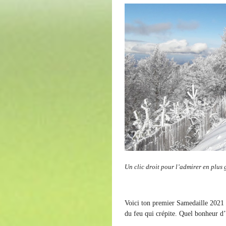
Un clic droit pour l’admirer en plus
Voici ton premier Samedaille 2021 l
du feu qui crépite. Quel bonheur d