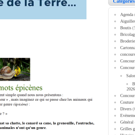
Catégories
Agenda
Aiguille
Boutis
(
Bricolag
Broderie
Cartonn
concour
Concour
Concour
Salo
B
2026
Concour
Couture
Divers
(
Evèneme
Général
Grilles g