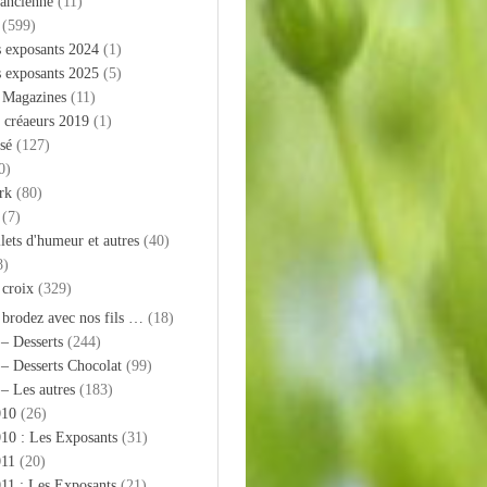
 ancienne
(11)
(599)
s exposants 2024
(1)
s exposants 2025
(5)
– Magazines
(11)
 créaeurs 2019
(1)
sé
(127)
0)
rk
(80)
(7)
llets d'humeur et autres
(40)
8)
 croix
(329)
 brodez avec nos fils …
(18)
 – Desserts
(244)
 – Desserts Chocolat
(99)
 – Les autres
(183)
010
(26)
10 : Les Exposants
(31)
011
(20)
11 : Les Exposants
(21)