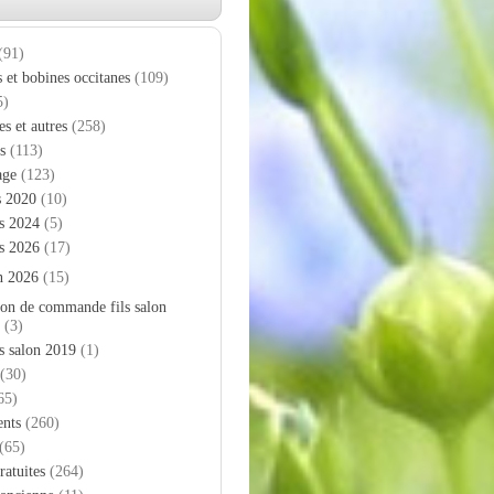
(91)
s et bobines occitanes
(109)
5)
es et autres
(258)
s
(113)
age
(123)
s 2020
(10)
s 2024
(5)
s 2026
(17)
n 2026
(15)
on de commande fils salon
(3)
s salon 2019
(1)
(30)
65)
nts
(260)
(65)
ratuites
(264)