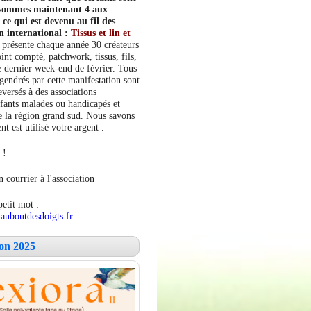
s sommes maintenant 4 aux
e qui est devenu au fil des
n international :
Tissus et lin et
 présente chaque année 30 créateurs
int compté, patchwork, tissus, fils,
le dernier week-end de février. Tous
ngendrés par cette manifestation sont
versés à des associations
fants malades ou handicapés et
 la région grand sud. Nous savons
 est utilisé votre argent .
 !
 courrier à l'association
petit mot :
auboutdesdoigts.fr
lon 2025