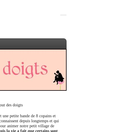
out des doigts
t une petite bande de 8 copains et
 connaissent depuis longtemps et qui
our animer notre petit village de
uis la vie a fait que certains sont