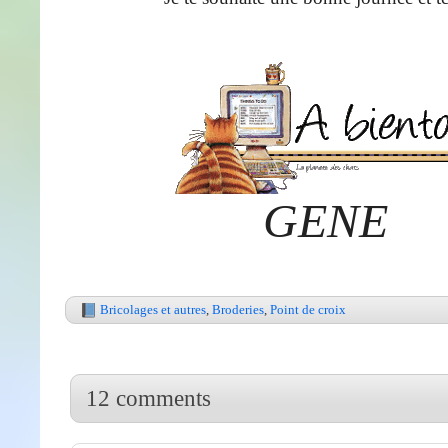
GENE
Bricolages et autres
,
Broderies
,
Point de croix
12 comments