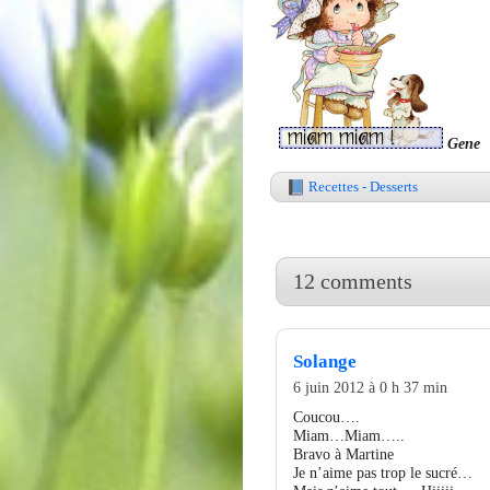
Gene
Recettes - Desserts
12 comments
Solange
6 juin 2012 à 0 h 37 min
Coucou….
Miam…Miam…..
Bravo à Martine
Je n’aime pas trop le sucré…