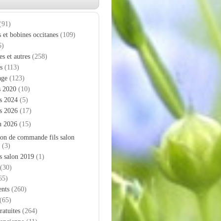
(91)
s et bobines occitanes
(109)
5)
es et autres
(258)
s
(113)
age
(123)
s 2020
(10)
s 2024
(5)
s 2026
(17)
n 2026
(15)
on de commande fils salon
(3)
s salon 2019
(1)
(30)
65)
nts
(260)
(65)
ratuites
(264)