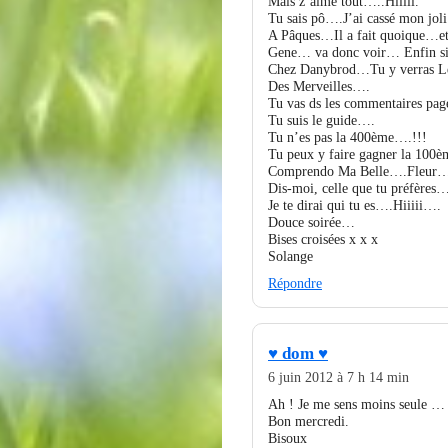
Mais z’aime tout…..Hiiiii.
Tu sais pô….J’ai cassé mon jol
A Pâques…Il a fait quoique…et
Gene… va donc voir… Enfin si
Chez Danybrod…Tu y verras Le
Des Merveilles….
Tu vas ds les commentaires pa
Tu suis le guide….
Tu n’es pas la 400ème….!!!
Tu peux y faire gagner la 10
Comprendo Ma Belle….Fleur
Dis-moi, celle que tu préfères
Je te dirai qui tu es….Hiiiii….
Douce soirée…
Bises croisées x x x
Solange
Répondre
♥ dom ♥
6 juin 2012 à 7 h 14 min
Ah ! Je me sens moins seule … Ma
Bon mercredi.
Bisoux