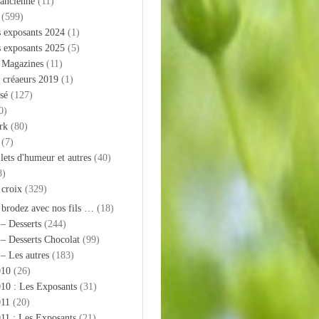
 ancienne
(11)
(599)
s exposants 2024
(1)
s exposants 2025
(5)
– Magazines
(11)
 créaeurs 2019
(1)
sé
(127)
0)
rk
(80)
(7)
llets d'humeur et autres
(40)
8)
 croix
(329)
 brodez avec nos fils …
(18)
 – Desserts
(244)
 – Desserts Chocolat
(99)
 – Les autres
(183)
010
(26)
10 : Les Exposants
(31)
011
(20)
11 : Les Exposants
(21)