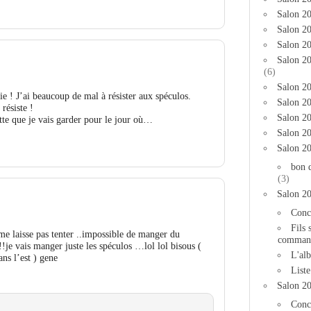
Salon 2
Salon 20
Salon 20
Salon 2
(6)
Salon 20
J’ai beaucoup de mal à résister aux spéculos.
Salon 20
ésiste !
Salon 2
te que je vais garder pour le jour où…
Salon 2
Salon 2
bon 
(3)
Salon 2
Conc
Fils 
 me laisse pas tenter ..impossible de manger du
comman
je vais manger juste les spéculos …lol lol bisous (
L'al
ans l’est ) gene
List
Salon 2
Conc