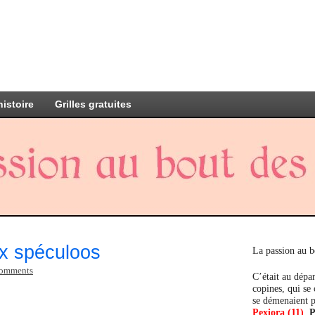
histoire
Grilles gratuites
x spéculoos
La passion au b
comments
C’était au dépar
copines, qui se
se démenaient p
Pexiora (11)
,
P