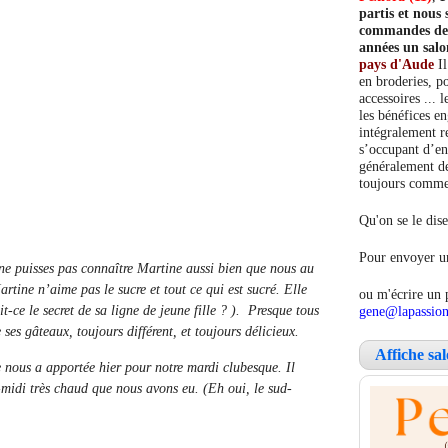
partis et nou
commandes de c
années un salo
pays d'Aude
Il
en broderies, po
accessoires ... 
les bénéfices e
intégralement re
s’occupant d’en
généralement de
toujours comment
Qu'on se le dise
Pour envoyer un
puisses pas connaître Martine aussi bien que nous au
artine n’aime pas le sucre et tout ce qui est sucré. Elle
ou m'écrire un 
t-ce le secret de sa ligne de jeune fille ? ). Presque tous
gene@lapassion
 ses gâteaux, toujours différent, et toujours délicieux.
Affiche sa
nous a apportée hier pour notre mardi clubesque. Il
ès-midi très chaud que nous avons eu. (Eh oui, le sud-