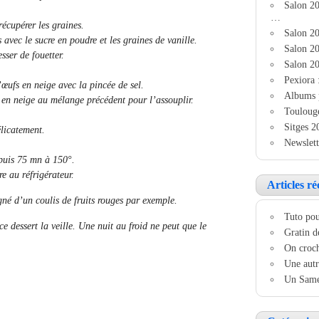
Salon 2
…
récupérer les graines.
Salon 20
avec le sucre en poudre et les graines de vanille.
Salon 20
sser de fouetter.
Salon 20
Pexiora 
’œufs en neige avec la pincée de sel.
Albums 
 en neige au mélange précédent pour l’assouplir.
Touloug
Sitges 2
élicatement.
Newslett
puis 75 mn à 150°.
re au réfrigérateur.
Articles ré
gné d’un coulis de fruits rouges par exemple.
Tuto pou
e dessert la veille. Une nuit au froid ne peut que le
Gratin d
On croch
Une autr
Un Samed