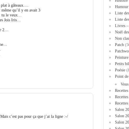
Histoire
i plat à gâteaux….
Humour
 même qu’il y en avait 3
Liste de
 tu le veux…
Liste de
s Jois Iris…
Livres 
ge 2…
Noël des
Non clas
0ème…
Patch
(5
…
Patchwo
…
Peinture
Petits bi
Poésie
(
Point de
Vous
Recettes
Recettes
Recettes
Salon 2
Salon 20
is c’est pas pour ça que j’ai la ligne :-/
Salon 2
Salon 20