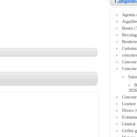
Catégories
Agenda
Aiguille
Boutis
(
Bricolag
Broderie
Cartonn
concour
Concour
Concour
Salo
B
2026
Concour
Couture
Divers
(
Evèneme
Général
Grilles g