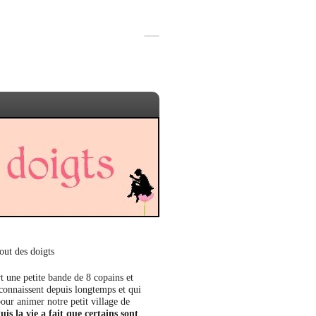
out des doigts
t une petite bande de 8 copains et
 connaissent depuis longtemps et qui
our animer notre petit village de
uis la vie a fait que certains sont