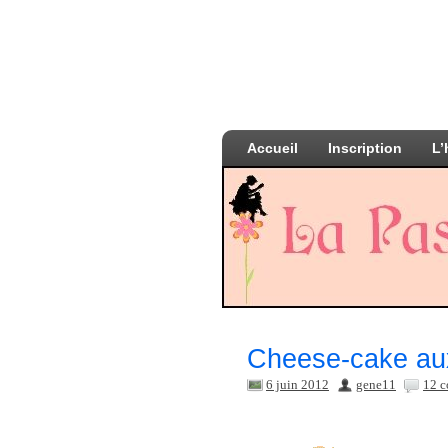
Accueil
Inscription
L’
Cheese-cake au
6 juin 2012
gene11
12 