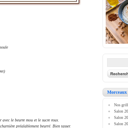
moule
ret)
Morceaux 
Nos grill
Salon 20
Salon 20
r avec le beurre mou et le sucre roux.
Salon 20
 charnière préalablement beurré. Bien tasser.