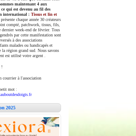
s sommes maintenant 4 aux
e qui est devenu au fil des
n international :
Tissus et lin et
 présente chaque année 30 créateurs
int compté, patchwork, tissus, fils,
le dernier week-end de février. Tous
ngendrés par cette manifestation sont
versés à des associations
fants malades ou handicapés et
 la région grand sud. Nous savons
 est utilisé votre argent .
 !
 courrier à l'association
petit mot :
auboutdesdoigts.fr
lon 2025