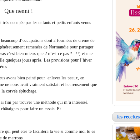
Que nenni !
t très occupée par les enfants et petits enfants venus
i beaucoup d’occupations dont 2 fournées de crème de
 généreusement ramenées de Normandie pour partager
bras c’est bien mieux que 2 n’est-ce pas ? !!!) et une
lle quelques jours après. Les provisions pour l’hiver
gères ….
ous avons bien peiné pour enlever les peaux, en
ne ne nous avait vraiment satisfait et heureusement que
e la corvée épluchage.
’ai fini par trouver une méthode qui m’a intéressé.
 châtaignes pour faire un essais. Et ….
les recett
re qui peut être te facilitera la vie si comme moi tu es
me de marrons.