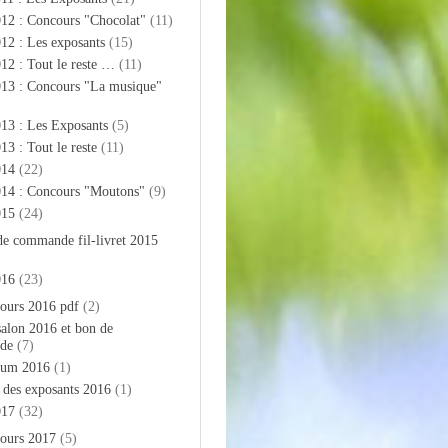
012 : Concours "Chocolat"
(11)
12 : Les exposants
(15)
12 : Tout le reste …
(11)
013 : Concours "La musique"
13 : Les Exposants
(5)
13 : Tout le reste
(11)
014
(22)
014 : Concours "Moutons"
(9)
015
(24)
de commande fil-livret 2015
016
(23)
ours 2016 pdf
(2)
salon 2016 et bon de
de
(7)
bum 2016
(1)
e des exposants 2016
(1)
017
(32)
ours 2017
(5)