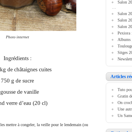
Salon 2
…
Salon 20
Salon 20
Salon 20
Pexiora 
Photo internet
Albums 
Touloug
Sitges 2
Ingrédients :
Newslett
kg de châtaignes cuites
Articles ré
750 g de sucre
Tuto pou
 gousse de vanille
Gratin d
nd verre d’eau (20 cl)
On croch
Une autr
Un Samed
les mettre à congeler, la veille pour le lendemain (ou