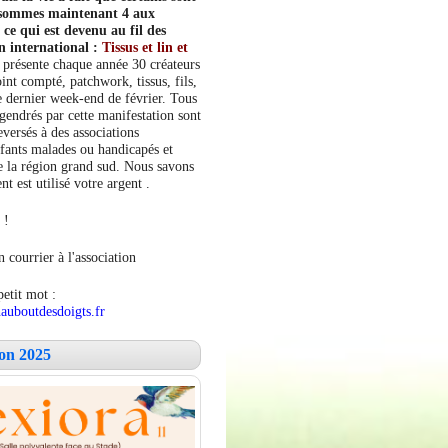
s sommes maintenant 4 aux
e qui est devenu au fil des
n international :
Tissus et lin et
 présente chaque année 30 créateurs
int compté, patchwork, tissus, fils,
le dernier week-end de février. Tous
ngendrés par cette manifestation sont
versés à des associations
fants malades ou handicapés et
 la région grand sud. Nous savons
 est utilisé votre argent .
 !
 courrier à l'association
petit mot :
auboutdesdoigts.fr
lon 2025