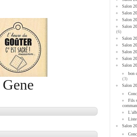
Salon 2
Salon 20
Salon 20
Salon 2
(6)
Salon 20
Salon 20
Salon 2
Salon 2
Salon 2
bon 
(3)
Gene
Salon 2
Conc
Fils 
comman
L'al
List
Salon 2
Conc