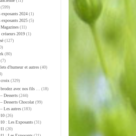
 ancienne
(11)
(599)
s exposants 2024
(1)
s exposants 2025
(5)
– Magazines
(11)
 créaeurs 2019
(1)
sé
(127)
0)
rk
(80)
(7)
llets d'humeur et autres
(40)
8)
 croix
(329)
 brodez avec nos fils …
(18)
 – Desserts
(244)
 – Desserts Chocolat
(99)
 – Les autres
(183)
010
(26)
10 : Les Exposants
(31)
011
(20)
11 : Les Exposants
(21)