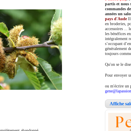
partis et nou
commandes de c
années un salo
pays d'Aude
Il
en broderies, po
accessoires ... 
les bénéfices e
intégralement re
s’occupant d’en
généralement de
toujours comment
Qu'on se le dise
Pour envoyer un
ou m'écrire un 
gene@lapassion
Affiche sa
 complètement abandonné.