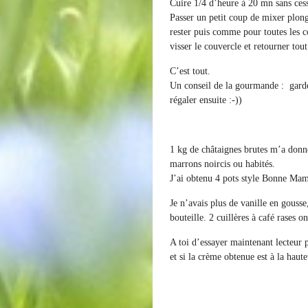
Cuire 1/4 d’heure à 20 mn sans ces
Passer un petit coup de mixer plon
rester puis comme pour toutes les c
visser le couvercle et retourner tout
C’est tout.
Un conseil de la gourmande : garde
régaler ensuite :-))
1 kg de châtaignes brutes m’a donné
marrons noircis ou habités.
J’ai obtenu 4 pots style Bonne Ma
Je n’avais plus de vanille en gousse,
bouteille. 2 cuillères à café rases on
A toi d’essayer maintenant lecteur p
et si la crème obtenue est à la haut