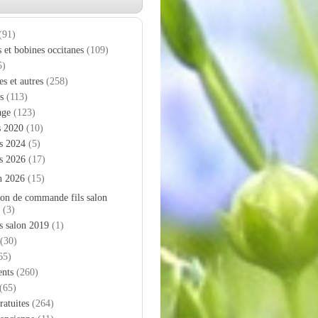
(91)
s et bobines occitanes
(109)
5)
es et autres
(258)
s
(113)
age
(123)
s 2020
(10)
s 2024
(5)
s 2026
(17)
n 2026
(15)
on de commande fils salon
(3)
s salon 2019
(1)
(30)
65)
nts
(260)
(65)
ratuites
(264)