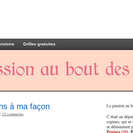
histoire
Grilles gratuites
ns à ma façon
La passion au b
15 comments
C’était au dépar
copines, qui se
se démenaient p
Pexiora (11)
,
P