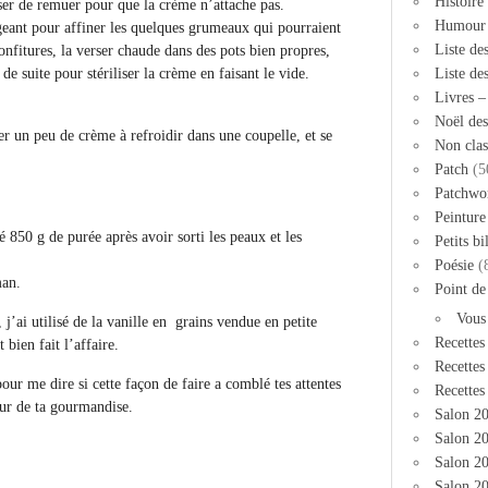
Histoire
ser de remuer pour que la crème n’attache pas.
Humour
geant pour affiner les quelques grumeaux qui pourraient
Liste de
onfitures, la verser chaude dans des pots bien propres,
 de suite pour stériliser la crème en faisant le vide.
Liste de
Livres 
Noël des
r un peu de crème à refroidir dans une coupelle, et se
Non clas
Patch
(5
Patchwo
Peinture
 850 g de purée après avoir sorti les peaux et les
Petits bi
Poésie
(
man.
Point de
Vous
 j’ai utilisé de la vanille en grains vendue en petite
Recettes
t bien fait l’affaire.
Recettes
our me dire si cette façon de faire a comblé tes attentes
Recettes
eur de ta gourmandise.
Salon 2
Salon 20
Salon 2
Salon 20