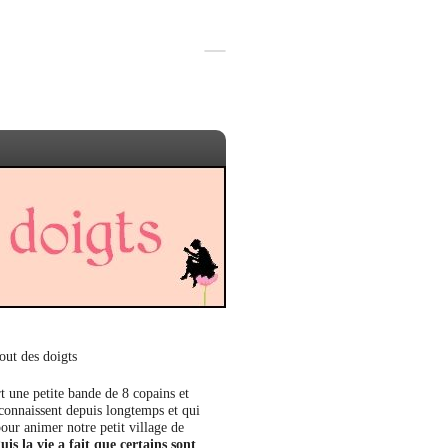
out des doigts
t une petite bande de 8 copains et
 connaissent depuis longtemps et qui
our animer notre petit village de
uis la vie a fait que certains sont