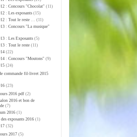
012 : Concours "Chocolat"
(11)
12 : Les exposants
(15)
12 : Tout le reste …
(11)
013 : Concours "La musique"
13 : Les Exposants
(5)
13 : Tout le reste
(11)
014
(22)
014 : Concours "Moutons"
(9)
015
(24)
de commande fil-livret 2015
016
(23)
ours 2016 pdf
(2)
salon 2016 et bon de
de
(7)
bum 2016
(1)
e des exposants 2016
(1)
017
(32)
ours 2017
(5)