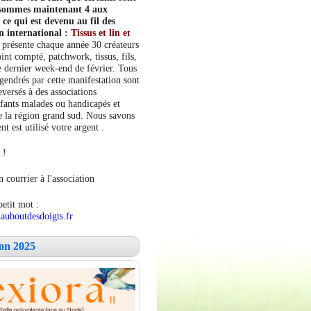
s sommes maintenant 4 aux
e qui est devenu au fil des
n international :
Tissus et lin et
 présente chaque année 30 créateurs
int compté, patchwork, tissus, fils,
le dernier week-end de février. Tous
ngendrés par cette manifestation sont
versés à des associations
fants malades ou handicapés et
 la région grand sud. Nous savons
 est utilisé votre argent .
 !
 courrier à l'association
petit mot :
auboutdesdoigts.fr
lon 2025