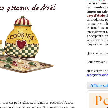
partis et nou
commandes de c
années un salo
pays d'Aude
Il
en broderies, po
accessoires ... 
les bénéfices e
intégralement re
s’occupant d’en
généralement de
toujours comment
Qu'on se le dise
Pour envoyer un
ou m'écrire un 
gene@lapassion
Affiche sa
r, tous ces petits gâteaux originaires souvent d’Alsace,
 cette tradition est très vivace. Ils peuvent se fabriquer