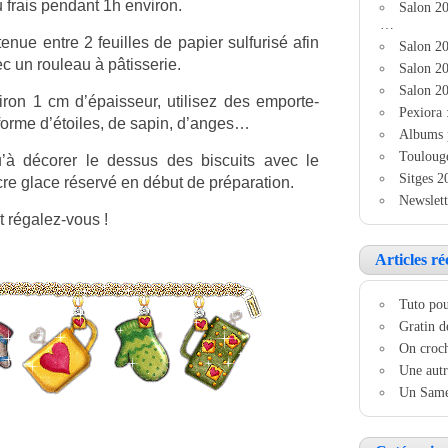
 frais pendant 1h environ.
Salon 2
…
enue entre 2 feuilles de papier sulfurisé afin
Salon 20
ec un rouleau à pâtisserie.
Salon 20
Salon 20
ron 1 cm d’épaisseur, utilisez des emporte-
Pexiora 
forme d’étoiles, de sapin, d’anges…
Albums 
Touloug
u’à décorer le dessus des biscuits avec le
Sitges 2
re glace réservé en début de préparation.
Newslett
t régalez-vous !
Articles ré
Tuto pou
Gratin d
On croch
Une autr
Un Samed