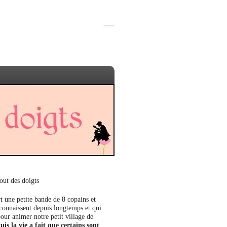
out des doigts
t une petite bande de 8 copains et
 connaissent depuis longtemps et qui
our animer notre petit village de
uis la vie a fait que certains sont