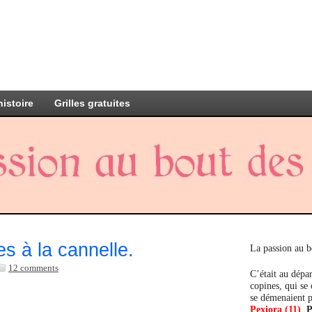
histoire
Grilles gratuites
es à la cannelle.
La passion au b
12 comments
C’était au dépar
copines, qui se
se démenaient p
Pexiora (11)
,
P