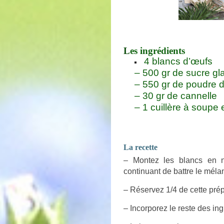
L
es ingrédients
4 blancs d’œufs
– 500 gr de sucre gl
– 550 gr de poudre
– 30 gr de cannelle
– 1 cuillère à soupe 
La recette
– Montez les blancs en n
continuant de battre le méla
– Réservez 1/4 de cette prép
– Incorporez le reste des in