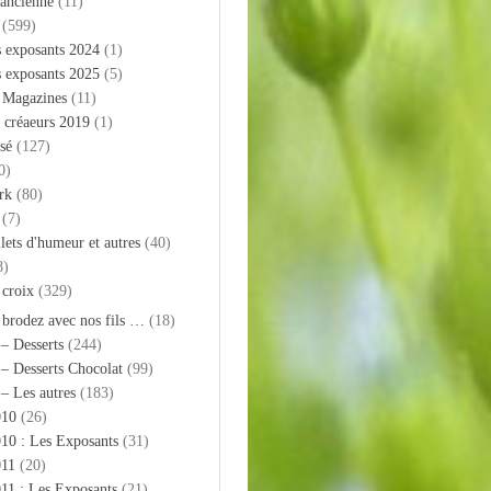
 ancienne
(11)
(599)
s exposants 2024
(1)
s exposants 2025
(5)
– Magazines
(11)
 créaeurs 2019
(1)
sé
(127)
0)
rk
(80)
(7)
llets d'humeur et autres
(40)
8)
 croix
(329)
 brodez avec nos fils …
(18)
 – Desserts
(244)
 – Desserts Chocolat
(99)
 – Les autres
(183)
010
(26)
10 : Les Exposants
(31)
011
(20)
11 : Les Exposants
(21)