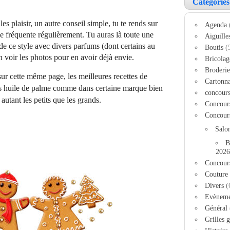
Catégories
 les plaisir, un autre conseil simple, tu te rends sur
Agenda
e fréquente régulièrement. Tu auras là toute une
Aiguille
 de ce style avec divers parfums (dont certains au
Boutis
(
’en voir les photos pour en avoir déjà envie.
Bricolag
Broderie
sur cette même page, les meilleures recettes de
Cartonn
s huile de palme comme dans certaine marque bien
concour
autant les petits que les grands.
Concour
Concour
Salo
B
2026
Concour
Couture
Divers
(
Evèneme
Général
Grilles g