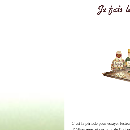
C’est la période pour essayer lecteu
d’Allemagne, et des pays de l’est où