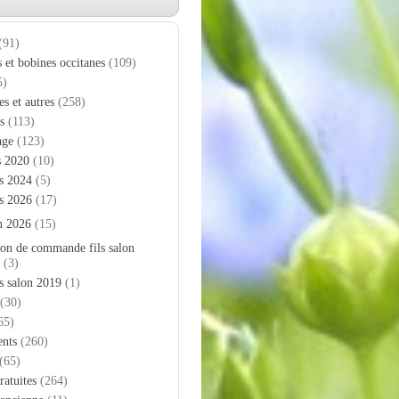
(91)
s et bobines occitanes
(109)
5)
es et autres
(258)
s
(113)
age
(123)
s 2020
(10)
s 2024
(5)
s 2026
(17)
n 2026
(15)
on de commande fils salon
(3)
s salon 2019
(1)
(30)
65)
nts
(260)
(65)
ratuites
(264)