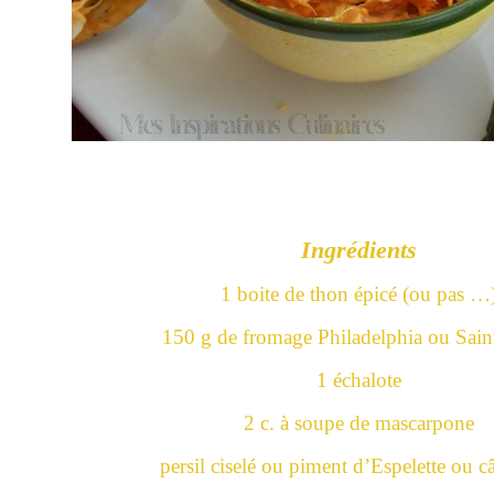
Ingrédients
1 boite de thon épicé (ou pas …
150 g de fromage Philadelphia ou Sain
1 échalote
2 c. à soupe de mascarpone
persil ciselé ou piment d’Espelette ou 