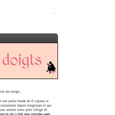
out des doigts
t une petite bande de 8 copains et
 connaissent depuis longtemps et qui
our animer notre petit village de
uis la vie a fait que certains sont