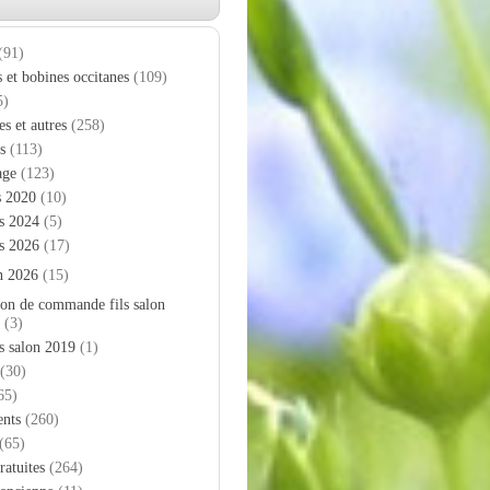
(91)
s et bobines occitanes
(109)
5)
es et autres
(258)
s
(113)
age
(123)
s 2020
(10)
s 2024
(5)
s 2026
(17)
n 2026
(15)
on de commande fils salon
(3)
s salon 2019
(1)
(30)
65)
nts
(260)
(65)
ratuites
(264)