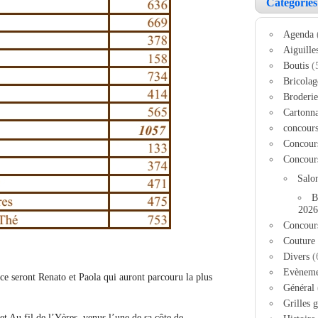
Catégories
Agenda
Aiguille
Boutis
(
Bricolag
Broderie
Cartonn
concour
Concour
Concour
Salo
B
2026
Concour
Couture
Divers
(
Evèneme
e seront Renato et Paola qui auront parcouru la plus
Général
Grilles g
et Au fil de l’Yères, venus l’une de sa côte de