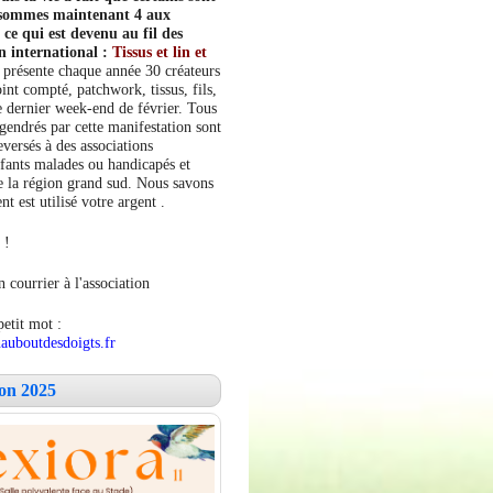
s sommes maintenant 4 aux
e qui est devenu au fil des
n international :
Tissus et lin et
 présente chaque année 30 créateurs
int compté, patchwork, tissus, fils,
le dernier week-end de février. Tous
ngendrés par cette manifestation sont
versés à des associations
fants malades ou handicapés et
 la région grand sud. Nous savons
 est utilisé votre argent .
 !
 courrier à l'association
petit mot :
auboutdesdoigts.fr
lon 2025