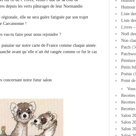
Histoire
res depuis les verts pâturages de leur Normandie
Humour
Liste de
régionale, elle ne sera guère fatiguée par son trajet
Liste de
de Carcassonne !
Livres 
Noël des
s vas-tu faire pour nous rejoindre ?
Non clas
ta punaise sur notre carte de France comme chaque année.
Patch
(5
anche avant qu’elle n’ait été rangée comme ce fut le cas
Patchwo
Peinture
Petits bi
Poésie
(
es concernant notre futur salon.
Point de
Vous
Recettes
Recettes
Recettes
Salon 2
Salon 20
Salon 2
Salon 20