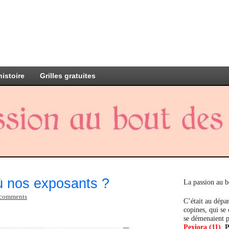
histoire
Grilles gratuites
où nos exposants ?
La passion au b
 comments
C’était au dépar
copines, qui se
se démenaient p
Pexiora (11)
,
P