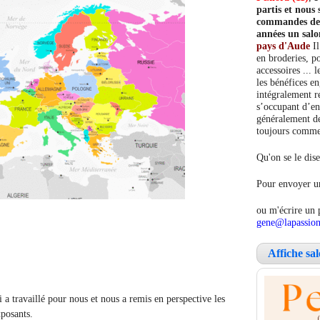
partis et nou
commandes de c
années un salo
pays d'Aude
Il
en broderies, po
accessoires ... 
les bénéfices e
intégralement re
s’occupant d’en
généralement de
toujours comment
Qu'on se le dise
Pour envoyer un
ou m'écrire un 
gene@lapassion
Affiche sa
 travaillé pour nous et nous a remis en perspective les
xposants.