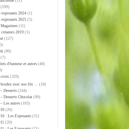
 ancienne
(11)
(599)
s exposants 2024
(1)
s exposants 2025
(5)
– Magazines
(11)
 créaeurs 2019
(1)
sé
(127)
0)
rk
(80)
(7)
llets d'humeur et autres
(40)
8)
 croix
(329)
 brodez avec nos fils …
(18)
 – Desserts
(244)
 – Desserts Chocolat
(99)
 – Les autres
(183)
010
(26)
10 : Les Exposants
(31)
011
(20)
11 : Les Exposants
(21)