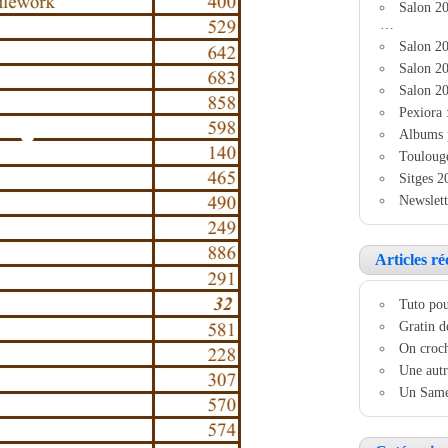
Salon 2
…
Salon 20
Salon 20
Salon 20
Pexiora 
Albums 
Touloug
Sitges 2
Newslett
Articles ré
Tuto pou
Gratin d
On croch
Une autr
Un Samed