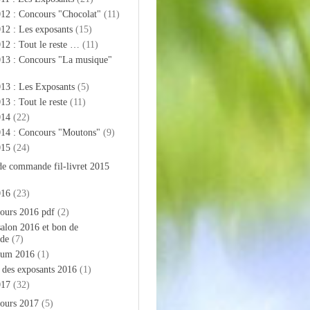
012 : Concours "Chocolat"
(11)
12 : Les exposants
(15)
12 : Tout le reste …
(11)
013 : Concours "La musique"
13 : Les Exposants
(5)
13 : Tout le reste
(11)
014
(22)
014 : Concours "Moutons"
(9)
015
(24)
de commande fil-livret 2015
016
(23)
ours 2016 pdf
(2)
salon 2016 et bon de
de
(7)
bum 2016
(1)
e des exposants 2016
(1)
017
(32)
ours 2017
(5)