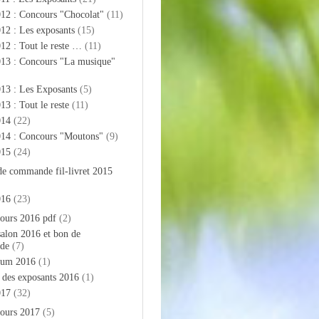
012 : Concours "Chocolat"
(11)
12 : Les exposants
(15)
12 : Tout le reste …
(11)
013 : Concours "La musique"
13 : Les Exposants
(5)
13 : Tout le reste
(11)
014
(22)
014 : Concours "Moutons"
(9)
015
(24)
de commande fil-livret 2015
016
(23)
ours 2016 pdf
(2)
salon 2016 et bon de
de
(7)
bum 2016
(1)
e des exposants 2016
(1)
017
(32)
ours 2017
(5)