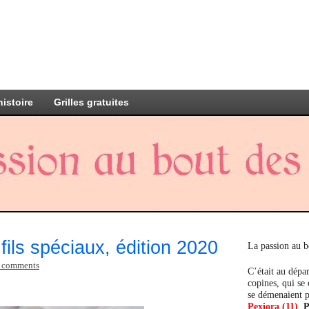
histoire
Grilles gratuites
fils spéciaux, édition 2020
La passion au b
 comments
C’était au dépar
copines, qui se
se démenaient p
Pexiora (11)
,
P