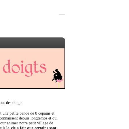
out des doigts
t une petite bande de 8 copains et
 connaissent depuis longtemps et qui
our animer notre petit village de
uis la vie a fait que certains sont