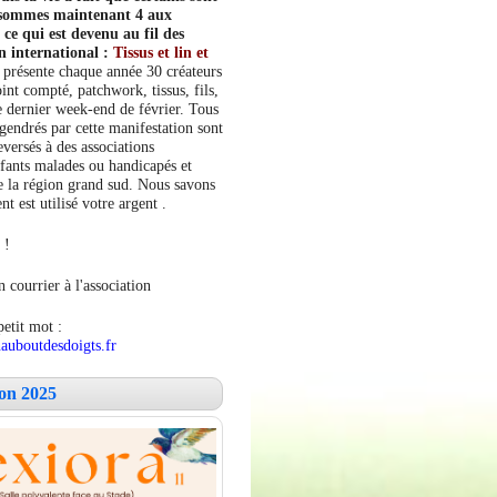
s sommes maintenant 4 aux
e qui est devenu au fil des
n international :
Tissus et lin et
 présente chaque année 30 créateurs
int compté, patchwork, tissus, fils,
le dernier week-end de février. Tous
ngendrés par cette manifestation sont
versés à des associations
fants malades ou handicapés et
 la région grand sud. Nous savons
 est utilisé votre argent .
 !
 courrier à l'association
petit mot :
auboutdesdoigts.fr
lon 2025