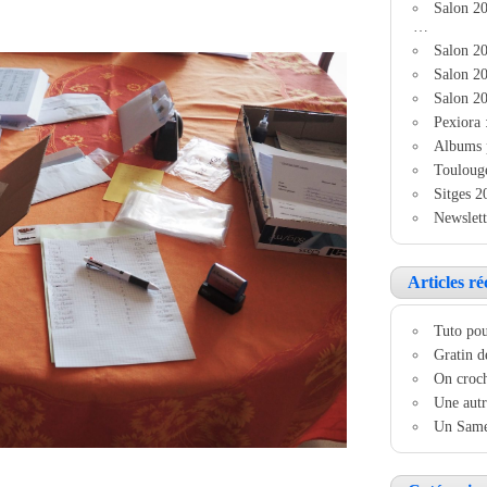
Salon 2
…
Salon 20
Salon 20
Salon 20
Pexiora 
Albums 
Touloug
Sitges 2
Newslett
Articles ré
Tuto pou
Gratin d
On croch
Une autr
Un Samed