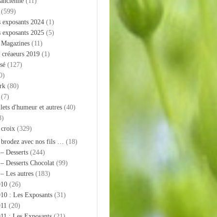
 ancienne
(11)
(599)
s exposants 2024
(1)
s exposants 2025
(5)
– Magazines
(11)
 créaeurs 2019
(1)
sé
(127)
0)
rk
(80)
(7)
llets d'humeur et autres
(40)
8)
 croix
(329)
 brodez avec nos fils …
(18)
 – Desserts
(244)
 – Desserts Chocolat
(99)
 – Les autres
(183)
010
(26)
10 : Les Exposants
(31)
011
(20)
11 : Les Exposants
(21)