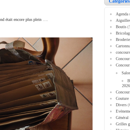
Catégories
Agenda
nd était encore plus plein ….
Aiguille
Boutis
(
Bricolag
Broderie
Cartonn
concour
Concour
Concour
Salo
B
2026
Concour
Couture
Divers
(
Evèneme
Général
Grilles g