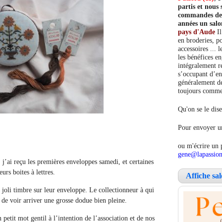
partis et nou
commandes de c
années un salo
pays d'Aude
Il
en broderies, po
accessoires ... 
les bénéfices e
intégralement re
s’occupant d’en
généralement de
toujours comment
Qu'on se le dise
Pour envoyer un
ou m'écrire un 
gene@lapassion
, j’ai reçu les premières enveloppes samedi, et certaines
rs boites à lettres.
Affiche sa
 joli timbre sur leur enveloppe. Le collectionneur à qui
i de voir arriver une grosse dodue bien pleine.
 petit mot gentil à l’intention de l’association et de nos