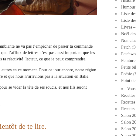
Histoire
Humour
Liste de
Liste de
Livres 
Noël des
Non clas
é ambiante ne va pas t’empêcher de passer ta commande
Patch
(5
e l’afflux de lettres n’est pas aussi important que les
Patchwo
s ta réactivité lecteur, ce que je peux comprendre.
Peinture
Petits bi
 autres en ce moment. Pour ce jour encore, notre région
Poésie
(
 et que nous n’arrivions pas à la situation en Italie.
Point de
ur se vider la tête de ses soucis, et nos fils seront
Vous
Recettes
Recettes
.
Recettes
Salon 2
Salon 20
ientôt de te lire.
Salon 2
Salon 20