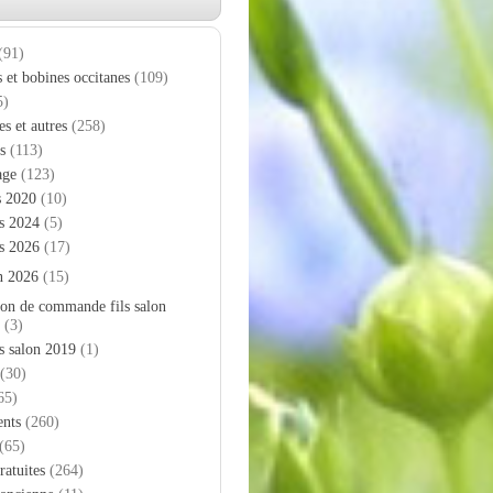
(91)
s et bobines occitanes
(109)
5)
es et autres
(258)
s
(113)
age
(123)
s 2020
(10)
s 2024
(5)
s 2026
(17)
n 2026
(15)
on de commande fils salon
(3)
s salon 2019
(1)
(30)
65)
nts
(260)
(65)
ratuites
(264)