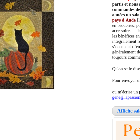
partis et nou
commandes de c
années un salo
pays d'Aude
Il
en broderies, po
accessoires ... 
les bénéfices e
intégralement re
s’occupant d’en
généralement de
toujours comment
Qu'on se le dise
Pour envoyer un
ou m'écrire un 
gene@lapassion
Affiche sa