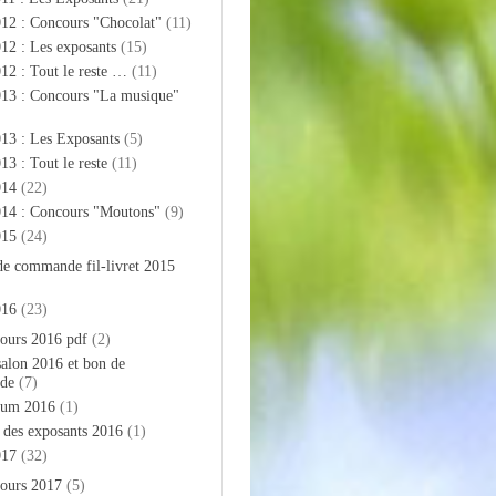
012 : Concours "Chocolat"
(11)
12 : Les exposants
(15)
12 : Tout le reste …
(11)
013 : Concours "La musique"
13 : Les Exposants
(5)
13 : Tout le reste
(11)
014
(22)
014 : Concours "Moutons"
(9)
015
(24)
de commande fil-livret 2015
016
(23)
ours 2016 pdf
(2)
salon 2016 et bon de
de
(7)
bum 2016
(1)
e des exposants 2016
(1)
017
(32)
ours 2017
(5)