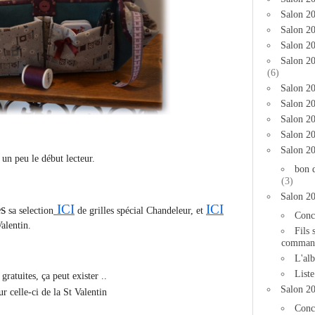
Salon 2
Salon 20
Salon 20
Salon 2
(6)
Salon 20
Salon 20
Salon 2
Salon 2
Salon 2
 un peu le début lecteur.
bon 
(3)
Salon 2
s
ICI
ICI
sa selection
de grilles spécial Chandeleur, et
Conc
Valentin.
Fils 
comman
L'al
List
gratuites, ça peut exister ..
Salon 2
r celle-ci de la St Valentin
Conc