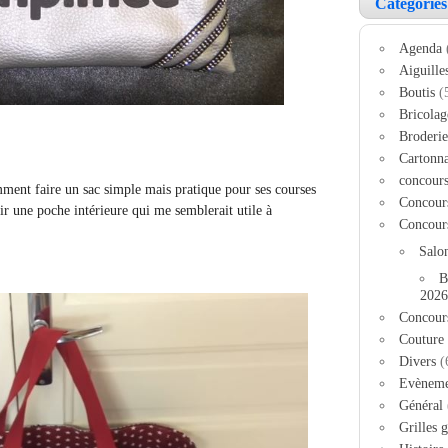
Catégories
Agenda
Aiguille
Boutis
(
Bricolag
Broderie
Cartonn
concour
ment faire un sac simple mais pratique pour ses courses
Concour
ir une poche intérieure qui me semblerait utile à
Concour
Salo
B
2026
Concour
Couture
Divers
(
Evèneme
Général
Grilles g