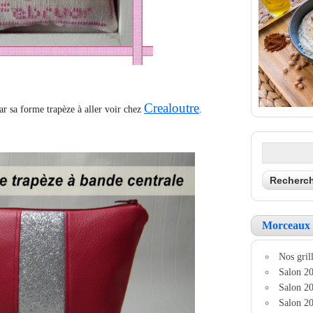
Crealoutre
ar sa forme trapèze à aller voir chez
.
Morceaux 
Nos grill
Salon 20
Salon 20
Salon 20