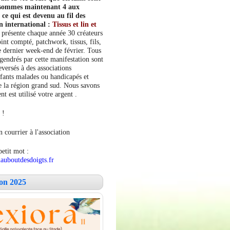
s sommes maintenant 4 aux
e qui est devenu au fil des
n international :
Tissus et lin et
 présente chaque année 30 créateurs
int compté, patchwork, tissus, fils,
le dernier week-end de février. Tous
ngendrés par cette manifestation sont
versés à des associations
fants malades ou handicapés et
 la région grand sud. Nous savons
 est utilisé votre argent .
 !
 courrier à l'association
petit mot :
auboutdesdoigts.fr
lon 2025