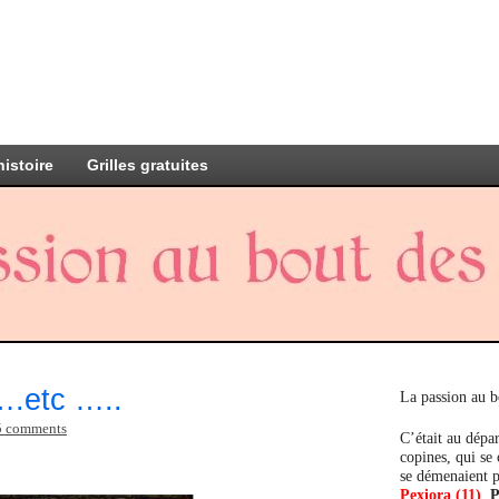
histoire
Grilles gratuites
….etc …..
La passion au b
5 comments
C’était au dépar
copines, qui se
se démenaient p
Pexiora (11)
,
P