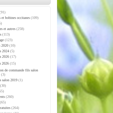
(91)
s et bobines occitanes
(109)
5)
es et autres
(258)
s
(113)
age
(123)
s 2020
(10)
s 2024
(5)
s 2026
(17)
n 2026
(15)
on de commande fils salon
(3)
s salon 2019
(1)
(30)
65)
nts
(260)
(65)
ratuites
(264)