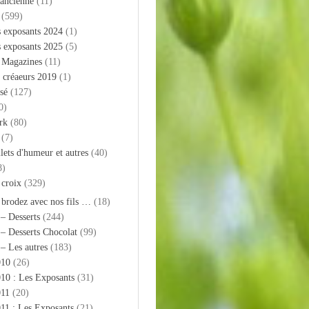
 ancienne
(11)
(599)
s exposants 2024
(1)
s exposants 2025
(5)
– Magazines
(11)
 créaeurs 2019
(1)
sé
(127)
0)
rk
(80)
(7)
llets d'humeur et autres
(40)
8)
 croix
(329)
 brodez avec nos fils …
(18)
 – Desserts
(244)
 – Desserts Chocolat
(99)
 – Les autres
(183)
010
(26)
10 : Les Exposants
(31)
011
(20)
11 : Les Exposants
(21)