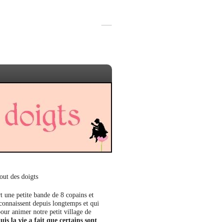
out des doigts
t une petite bande de 8 copains et
 connaissent depuis longtemps et qui
our animer notre petit village de
uis la vie a fait que certains sont