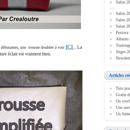
Salon 2
…
Salon 20
Salon 20
Salon 20
Pexiora 
Albums 
Touloug
ICI
.
La
s débutantes, une trousse doublée à voir
Sitges 2
ture éclair est vraiment bien.
Newslett
Articles ré
Tuto pou
Gratin d
On croch
Une autr
Un Samed