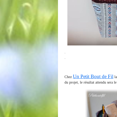
.
.
Un Petit Bout de Fil
Chez
la
du projet, le résultat attendu sera le