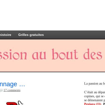
histoire
Grilles gratuites
tonnage …
La passion au b
17 comments
C’était au dépar
copines, qui se
se démenaient p
Pexiora (11)
,
P