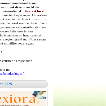
s sommes maintenant 4 aux
e qui est devenu au fil des
n international :
Tissus et lin et
 présente chaque année 30 créateurs
int compté, patchwork, tissus, fils,
le dernier week-end de février. Tous
ngendrés par cette manifestation sont
versés à des associations
fants malades ou handicapés et
 la région grand sud. Nous savons
 est utilisé votre argent .
 !
 courrier à l'association
petit mot :
auboutdesdoigts.fr
lon 2025