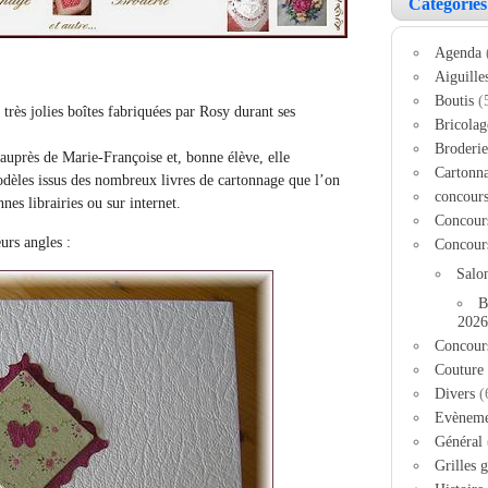
Catégories
Agenda
Aiguille
Boutis
(
rès jolies boîtes fabriquées par Rosy durant ses
Bricolag
Broderie
auprès de Marie-Françoise et, bonne élève, elle
Cartonn
odèles issus des nombreux livres de cartonnage que l’on
concour
nes librairies ou sur internet.
Concour
eurs angles :
Concour
Salo
B
2026
Concour
Couture
Divers
(
Evèneme
Général
Grilles g