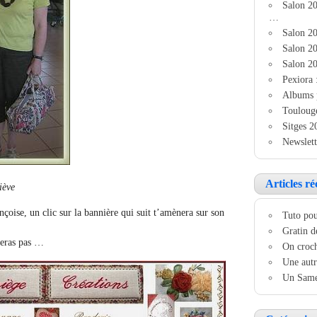
Salon 2
…
Salon 20
Salon 20
Salon 20
Pexiora 
Albums 
Touloug
Sitges 2
Newslett
Articles ré
iève
çoise, un clic sur la bannière qui suit t’amènera sur son
Tuto pou
Gratin d
tteras pas …
On croch
Une autr
Un Samed