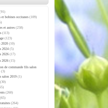
(91)
s et bobines occitanes
(109)
5)
es et autres
(258)
s
(113)
age
(123)
s 2020
(10)
s 2024
(5)
s 2026
(17)
n 2026
(15)
on de commande fils salon
(3)
s salon 2019
(1)
(30)
65)
nts
(260)
(65)
ratuites
(264)