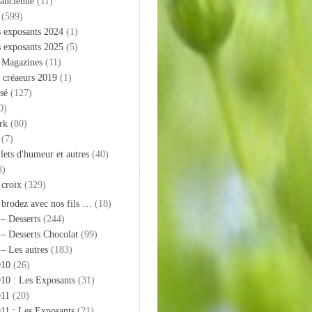
 ancienne
(11)
(599)
s exposants 2024
(1)
s exposants 2025
(5)
– Magazines
(11)
 créaeurs 2019
(1)
sé
(127)
0)
rk
(80)
(7)
llets d'humeur et autres
(40)
8)
 croix
(329)
 brodez avec nos fils …
(18)
 – Desserts
(244)
 – Desserts Chocolat
(99)
 – Les autres
(183)
010
(26)
10 : Les Exposants
(31)
011
(20)
11 : Les Exposants
(21)