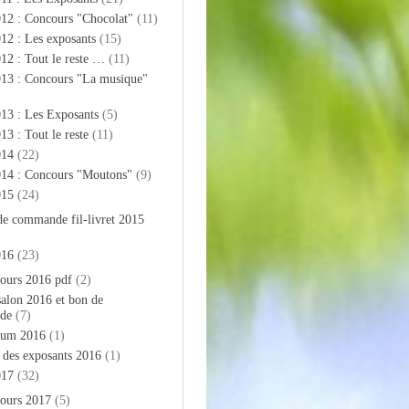
012 : Concours "Chocolat"
(11)
12 : Les exposants
(15)
12 : Tout le reste …
(11)
013 : Concours "La musique"
13 : Les Exposants
(5)
13 : Tout le reste
(11)
014
(22)
014 : Concours "Moutons"
(9)
015
(24)
de commande fil-livret 2015
016
(23)
ours 2016 pdf
(2)
salon 2016 et bon de
de
(7)
bum 2016
(1)
e des exposants 2016
(1)
017
(32)
ours 2017
(5)