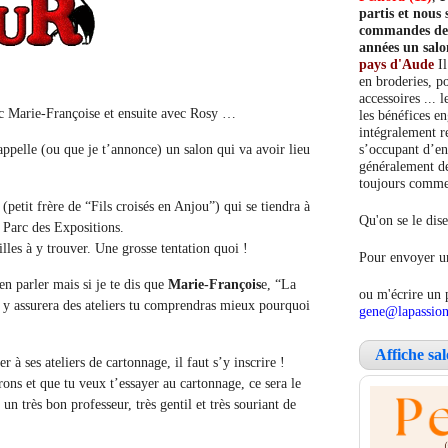
partis et nou
commandes de c
années un salo
pays d'Aude
Il
en broderies, po
accessoires ... 
c Marie-Françoise et ensuite avec Rosy …
les bénéfices e
intégralement re
appelle (ou que je t’annonce) un salon qui va avoir lieu
s’occupant d’en
généralement de
toujours comment
 (petit frère de “Fils croisés en Anjou”) qui se tiendra à
Qu'on se le dise
Parc des Expositions.
les à y trouver. Une grosse tentation quoi !
Pour envoyer un
en parler mais si je te dis que
Marie-François
e, “La
ou m'écrire un 
t y assurera des ateliers tu comprendras mieux pourquoi
gene@lapassion
Affiche sa
r à ses ateliers de cartonnage, il faut s’y inscrire !
rons et que tu veux t’essayer au cartonnage, ce sera le
n très bon professeur, très gentil et très souriant de