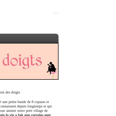
out des doigts
t une petite bande de 8 copains et
 connaissent depuis longtemps et qui
our animer notre petit village de
uis la vie a fait que certains sont