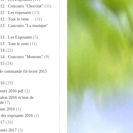
012 : Concours "Chocolat"
(11)
12 : Les exposants
(15)
12 : Tout le reste …
(11)
013 : Concours "La musique"
13 : Les Exposants
(5)
13 : Tout le reste
(11)
014
(22)
014 : Concours "Moutons"
(9)
015
(24)
de commande fil-livret 2015
016
(23)
ours 2016 pdf
(2)
salon 2016 et bon de
de
(7)
bum 2016
(1)
e des exposants 2016
(1)
017
(32)
ours 2017
(5)