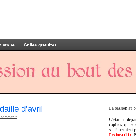
histoire
Grilles gratuites
ille d’avril
La passion au b
 comments
C’était au dépar
copines, qui se
se démenaient p
Pexiora (11)
,
P