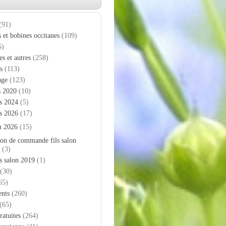
(91)
s et bobines occitanes
(109)
5)
es et autres
(258)
s
(113)
age
(123)
s 2020
(10)
s 2024
(5)
s 2026
(17)
n 2026
(15)
on de commande fils salon
(3)
s salon 2019
(1)
(30)
65)
nts
(260)
(65)
ratuites
(264)