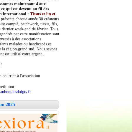
s sommes maintenant 4 aux
e qui est devenu au fil des
n international :
Tissus et lin et
 présente chaque année 30 créateurs
int compté, patchwork, tissus, fils,
le dernier week-end de février. Tous
ngendrés par cette manifestation sont
versés à des associations
fants malades ou handicapés et
 la région grand sud. Nous savons
 est utilisé votre argent .
 !
 courrier à l'association
petit mot :
auboutdesdoigts.fr
lon 2025