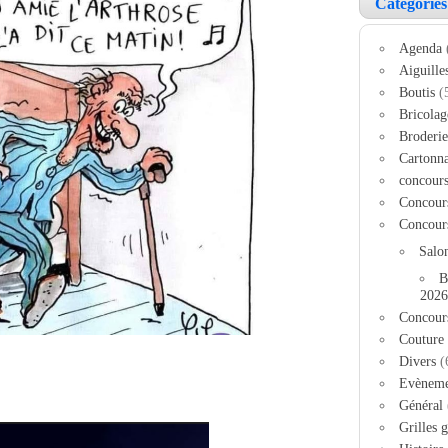
Catégories
Agenda
Aiguille
Boutis
(
Bricolag
Broderie
Cartonn
concour
Concour
Concour
Salo
B
2026
Concour
Couture
Divers
(
Evèneme
Général
Grilles g