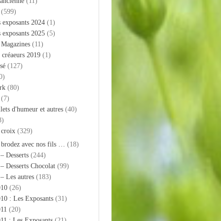
 ancienne
(11)
(599)
s exposants 2024
(1)
s exposants 2025
(5)
– Magazines
(11)
 créaeurs 2019
(1)
sé
(127)
0)
rk
(80)
(7)
llets d'humeur et autres
(40)
8)
 croix
(329)
 brodez avec nos fils …
(18)
 – Desserts
(244)
 – Desserts Chocolat
(99)
 – Les autres
(183)
010
(26)
10 : Les Exposants
(31)
011
(20)
11 : Les Exposants
(21)