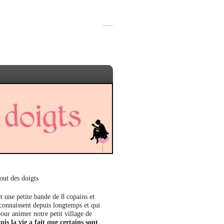
out des doigts
t une petite bande de 8 copains et
 connaissent depuis longtemps et qui
our animer notre petit village de
uis la vie a fait que certains sont