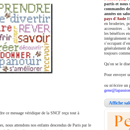
partis et nou
commandes de c
années un salo
pays d'Aude
Il
en broderies, po
accessoires ... 
les bénéfices e
intégralement re
s’occupant d’en
généralement de
toujours comment
Qu'on se le dise
Pour envoyer un
ou m'écrire un 
gene@lapassion
Affiche sa
indre ce message véridique de la SNCF reçu tout à
s, nous attendons nos enfants descendus de Paris par le