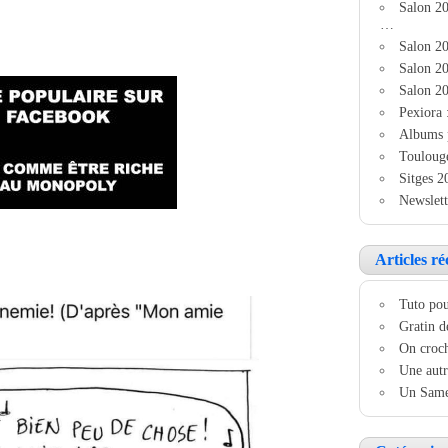
Salon 2
…
Salon 20
Salon 20
Salon 20
Pexiora 
Albums 
Touloug
Sitges 2
Newslett
Articles ré
Tuto pou
Gratin d
On croch
Une autr
Un Samed