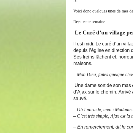
!!!
Voici donc quelques unes de mes der
Reçu cette semaine ….
Le Curé d’un village p
Il est midi. Le curé d’un vi
depuis l’église en direction
Ses freins lâchent et, horreu
maisons.
– Mon Dieu, faites quelque chos
Une dame sort de son mas e
d’Ajax sur le chemin. Arrivé à
sauvé.
–
Oh ! miracle, merci Madame
–
C’est très simple, Ajax est la
– En remerciement, dit le cu