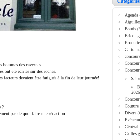
Catégories
Agenda
Aiguille
Boutis
(
Bricolag
Broderie
Cartonn
concour
Concour
es hommes des cavernes.
Concour
es ont été écrites sur des roches.
facteurs devaient être fatigués à la fin de leur journée!
Salo
B
2026
Concour
Couture
s ?
Divers
(
ement pas de quoi faire une rédaction.
Evèneme
Général
Grilles g