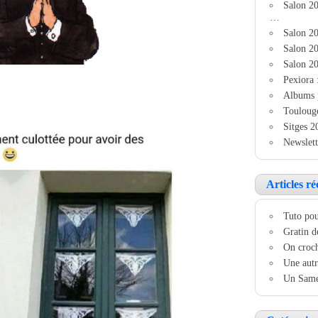
Salon 2
…
Salon 20
Salon 20
Salon 20
Pexiora 
Albums 
Touloug
Sitges 2
Newslett
Articles ré
Tuto pou
Gratin d
On croch
Une autr
Un Samed