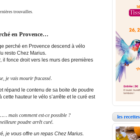
nières trouvailles.
erché en Provence…
llage perché en Provence descend à vélo
 du resto Chez Marius.
r, il fonce droit vers les murs des premières
e, je vais mourir fracassé.
t répand le contenu de sa boite de poudre
 cette hauteur le vélo s’arrête et le curé est
…… mais comment est-ce possible ?
les recett
 meilleure poudre arrêt curé.
ré, je vous offre un repas Chez Marius.