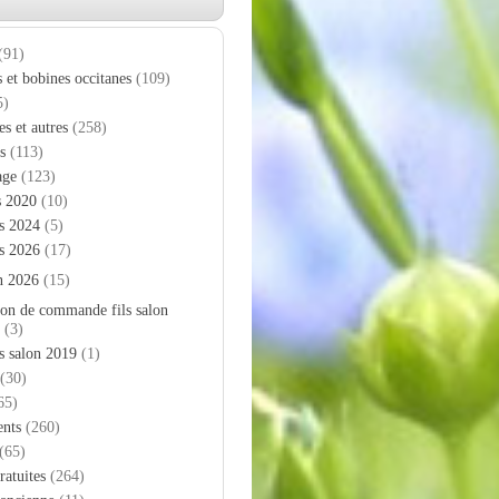
(91)
s et bobines occitanes
(109)
5)
es et autres
(258)
s
(113)
age
(123)
s 2020
(10)
s 2024
(5)
s 2026
(17)
n 2026
(15)
on de commande fils salon
(3)
s salon 2019
(1)
(30)
65)
nts
(260)
(65)
ratuites
(264)