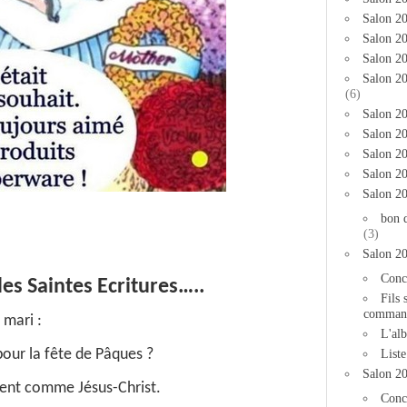
Salon 2
Salon 20
Salon 20
Salon 2
(6)
Salon 20
Salon 20
Salon 2
Salon 2
Salon 2
bon 
(3)
Salon 2
Conc
es Saintes Ecritures…..
Fils 
comman
mari :
L'al
our la fête de Pâques ?
List
Salon 2
ment comme Jésus-Christ.
Conc