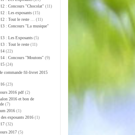
012 : Concours "Chocolat"
(11)
12 : Les exposants
(15)
12 : Tout le reste …
(11)
013 : Concours "La musique"
13 : Les Exposants
(5)
13 : Tout le reste
(11)
014
(22)
014 : Concours "Moutons"
(9)
015
(24)
de commande fil-livret 2015
016
(23)
ours 2016 pdf
(2)
salon 2016 et bon de
de
(7)
bum 2016
(1)
e des exposants 2016
(1)
017
(32)
ours 2017
(5)