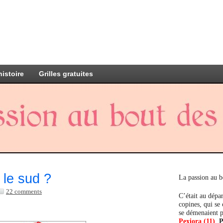
histoire
Grilles gratuites
 le sud ?
La passion au b
22 comments
C’était au dépar
copines, qui se
se démenaient p
Pexiora (11)
,
P