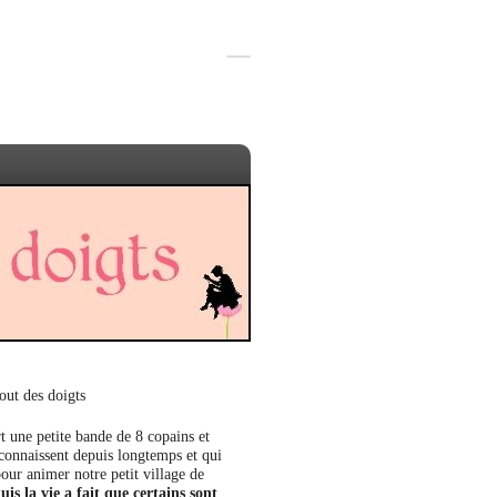
out des doigts
t une petite bande de 8 copains et
 connaissent depuis longtemps et qui
our animer notre petit village de
uis la vie a fait que certains sont