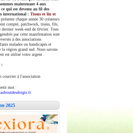
s sommes maintenant 4 aux
e qui est devenu au fil des
n international :
Tissus et lin et
 présente chaque année 30 créateurs
int compté, patchwork, tissus, fils,
le dernier week-end de février. Tous
ngendrés par cette manifestation sont
versés à des associations
fants malades ou handicapés et
 la région grand sud. Nous savons
 est utilisé votre argent .
 !
 courrier à l'association
petit mot :
auboutdesdoigts.fr
lon 2025