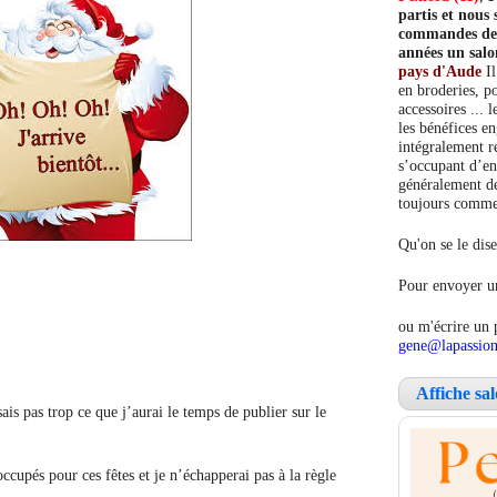
partis et nou
commandes de c
années un salo
pays d'Aude
Il
en broderies, po
accessoires ... 
les bénéfices e
intégralement re
s’occupant d’en
généralement de
toujours comment
Qu'on se le dise
Pour envoyer un
ou m'écrire un 
gene@lapassion
Affiche sa
sais pas trop ce que j’aurai le temps de publier sur le
occupés pour ces fêtes et je n’échapperai pas à la règle