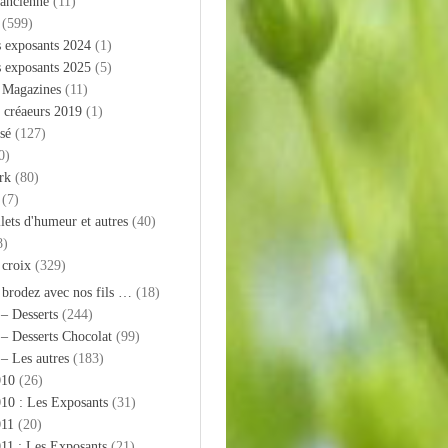
 ancienne
(11)
(599)
s exposants 2024
(1)
s exposants 2025
(5)
– Magazines
(11)
 créaeurs 2019
(1)
sé
(127)
0)
rk
(80)
(7)
llets d'humeur et autres
(40)
8)
 croix
(329)
 brodez avec nos fils …
(18)
 – Desserts
(244)
 – Desserts Chocolat
(99)
 – Les autres
(183)
010
(26)
10 : Les Exposants
(31)
011
(20)
11 : Les Exposants
(21)