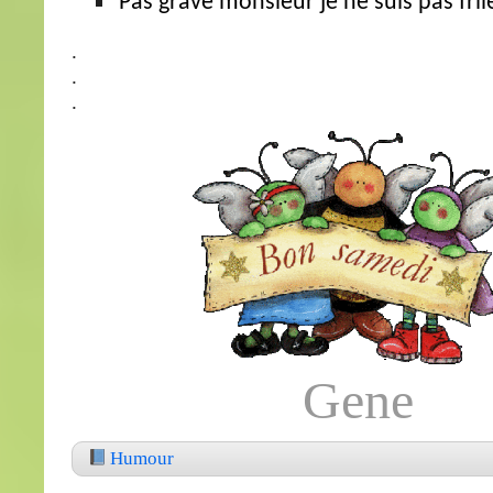
Pas grave monsieur je ne suis pas fril
.
.
.
Gene
Humour