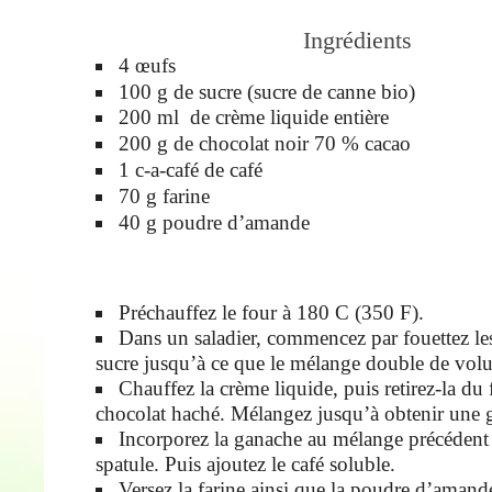
Ingrédients
4
œufs
100
g de
sucre
(sucre de canne bio)
200
ml de
crème liquide entière
200
g de chocolat noir
70 % cacao
1
c-a-café de
café
70
g
farine
40
g
poudre d’amande
Préchauffez le four à 180 C (350 F).
Dans un saladier, commencez par fouettez le
sucre jusqu’à ce que le mélange double de vol
Chauffez la crème liquide, puis retirez-la du 
chocolat haché. Mélangez jusqu’à obtenir une g
Incorporez la ganache au mélange précédent 
spatule. Puis ajoutez le café soluble.
Versez la farine ainsi que la poudre d’amande