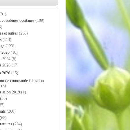
(91)
s et bobines occitanes
(109)
5)
es et autres
(258)
s
(113)
age
(123)
s 2020
(10)
s 2024
(5)
s 2026
(17)
n 2026
(15)
on de commande fils salon
(3)
s salon 2019
(1)
(30)
65)
nts
(260)
(65)
ratuites
(264)