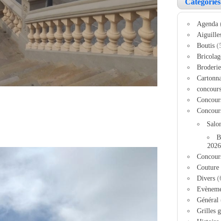
Catégories
Agenda
Aiguille
Boutis
(
Bricolag
Broderie
Cartonn
concour
Concour
Concour
Salo
B
2026
Concour
Couture
Divers
(
Evèneme
Général
Grilles g