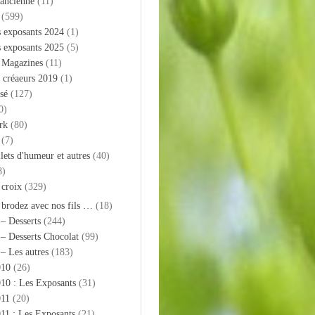
 ancienne
(11)
(599)
s exposants 2024
(1)
s exposants 2025
(5)
– Magazines
(11)
 créaeurs 2019
(1)
sé
(127)
0)
rk
(80)
(7)
llets d'humeur et autres
(40)
8)
 croix
(329)
 brodez avec nos fils …
(18)
 – Desserts
(244)
 – Desserts Chocolat
(99)
 – Les autres
(183)
010
(26)
10 : Les Exposants
(31)
011
(20)
11 : Les Exposants
(21)