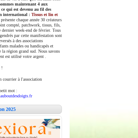
s sommes maintenant 4 aux
e qui est devenu au fil des
n international :
Tissus et lin et
 présente chaque année 30 créateurs
int compté, patchwork, tissus, fils,
le dernier week-end de février. Tous
ngendrés par cette manifestation sont
versés à des associations
fants malades ou handicapés et
 la région grand sud. Nous savons
 est utilisé votre argent .
 !
 courrier à l'association
petit mot :
auboutdesdoigts.fr
lon 2025