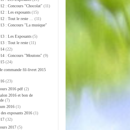
012 : Concours "Chocolat"
(11)
12 : Les exposants
(15)
12 : Tout le reste …
(11)
013 : Concours "La musique"
13 : Les Exposants
(5)
13 : Tout le reste
(11)
014
(22)
014 : Concours "Moutons"
(9)
015
(24)
de commande fil-livret 2015
016
(23)
ours 2016 pdf
(2)
salon 2016 et bon de
de
(7)
bum 2016
(1)
e des exposants 2016
(1)
017
(32)
ours 2017
(5)