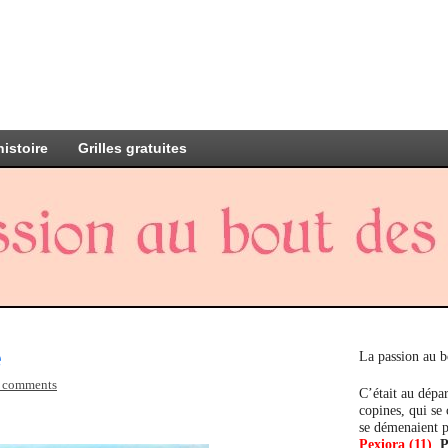
histoire
Grilles gratuites
e
La passion au b
 comments
C’était au dépar
copines, qui se
se démenaient p
Pexiora (11)
,
P