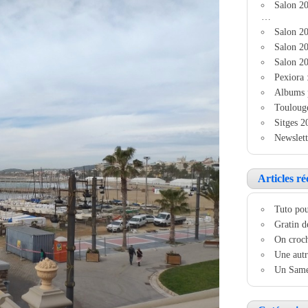
Salon 2
…
Salon 20
Salon 20
Salon 20
Pexiora 
Albums 
Touloug
Sitges 2
Newslett
Articles ré
Tuto pou
Gratin d
On croch
Une autr
Un Samed