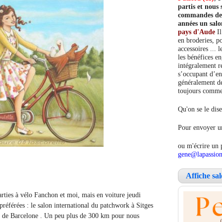
partis et nou
commandes de c
années un salo
pays d'Aude
Il
en broderies, po
accessoires ... 
les bénéfices e
intégralement re
s’occupant d’en
généralement de
toujours comment
Qu'on se le dise
Pour envoyer un
ou m'écrire un 
gene@lapassion
Affiche sa
rties à vélo Fanchon et moi, mais en voiture jeudi
préférées : le salon international du patchwork à Sitges
 de Barcelone . Un peu plus de 300 km pour nous