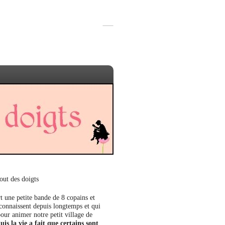
out des doigts
t une petite bande de 8 copains et
 connaissent depuis longtemps et qui
our animer notre petit village de
uis la vie a fait que certains sont