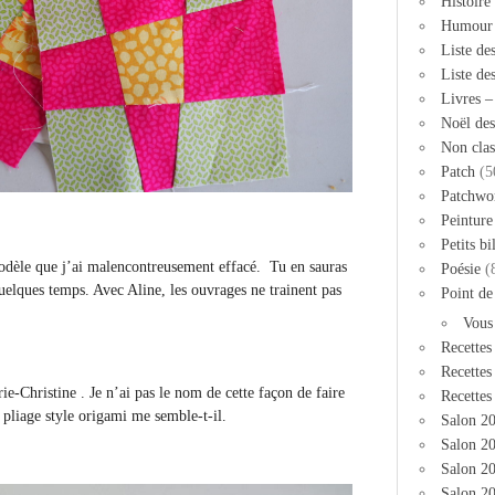
Histoire
Humour
Liste de
Liste de
Livres 
Noël des
Non clas
Patch
(5
Patchwo
Peinture
Petits bi
odèle que j’ai malencontreusement effacé. Tu en sauras
Poésie
(
quelques temps. Avec Aline, les ouvrages ne trainent pas
Point de
Vous
Recettes
Recettes
ie-Christine . Je n’ai pas le nom de cette façon de faire
Recettes
pliage style origami me semble-t-il.
Salon 2
Salon 20
Salon 2
Salon 20