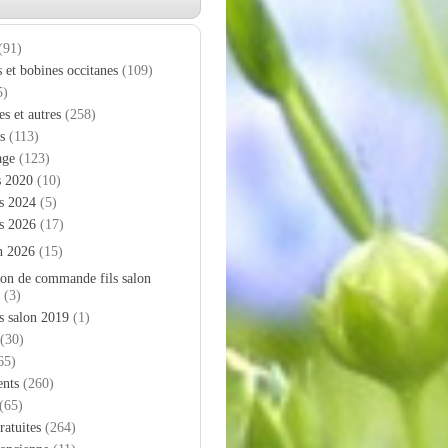
(91)
s et bobines occitanes
(109)
5)
es et autres
(258)
s
(113)
age
(123)
s 2020
(10)
s 2024
(5)
s 2026
(17)
n 2026
(15)
on de commande fils salon
(3)
s salon 2019
(1)
(30)
65)
nts
(260)
(65)
ratuites
(264)