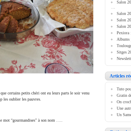
Salon 2
…
Salon 20
Salon 20
Salon 20
Pexiora 
Albums 
Touloug
Sitges 2
Newslett
Articles ré
Tuto pou
que certains petits chéri ont eu leurs parts le soir venu
Gratin d
op les oublier les pauvres.
On croch
Une autr
Un Samed
er le mot “gourmandises” à son nom …..