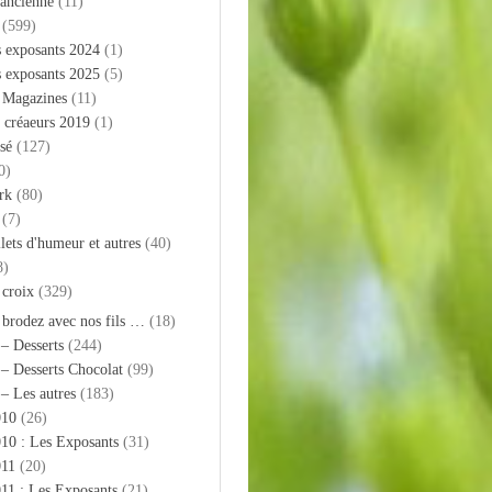
 ancienne
(11)
(599)
s exposants 2024
(1)
s exposants 2025
(5)
– Magazines
(11)
 créaeurs 2019
(1)
sé
(127)
0)
rk
(80)
(7)
llets d'humeur et autres
(40)
8)
 croix
(329)
 brodez avec nos fils …
(18)
 – Desserts
(244)
 – Desserts Chocolat
(99)
 – Les autres
(183)
010
(26)
10 : Les Exposants
(31)
011
(20)
11 : Les Exposants
(21)