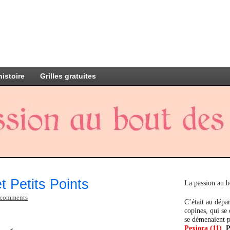
histoire
Grilles gratuites
 Petits Points
La passion au b
 comments
C’était au dépar
copines, qui se
se démenaient p
Pexiora (11)
,
P