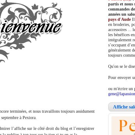
partis et nou
commandes de c
années un salo
pays d'Aude
Il
en broderies, po
accessoires ... 
les bénéfices e
intégralement re
s’occupant d’en
généralement de
toujours comment
Qu'on se le dise
Pour envoyer un
ou m'écrire un 
gene@lapassion
Affiche sa
core terminées, et nous travaillons toujours assidument
e septembre à Pexiora.
irer l’affiche sur le côté droit du blog et l’enregistrer
 la publier à ton tour sur le tien si tu en as la