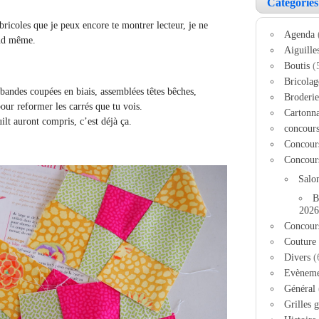
Catégories
bricoles que je peux encore te montrer lecteur, je ne
Agenda
and même.
Aiguille
Boutis
(
Bricolag
 bandes coupées en biais, assemblées têtes bêches,
Broderie
our reformer les carrés que tu vois.
Cartonn
uilt auront compris, c’est déjà ça.
concour
Concour
Concour
Salo
B
2026
Concour
Couture
Divers
(
Evèneme
Général
Grilles g