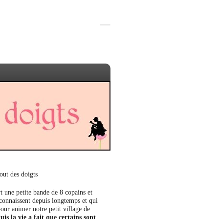
out des doigts
t une petite bande de 8 copains et
 connaissent depuis longtemps et qui
our animer notre petit village de
uis la vie a fait que certains sont