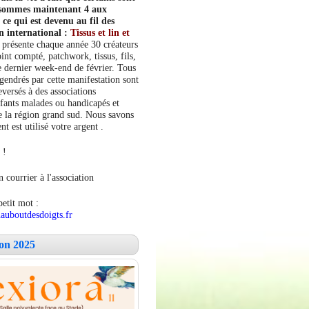
s sommes maintenant 4 aux
e qui est devenu au fil des
n international :
Tissus et lin et
 présente chaque année 30 créateurs
int compté, patchwork, tissus, fils,
le dernier week-end de février. Tous
ngendrés par cette manifestation sont
versés à des associations
fants malades ou handicapés et
 la région grand sud. Nous savons
 est utilisé votre argent .
 !
 courrier à l'association
petit mot :
auboutdesdoigts.fr
lon 2025