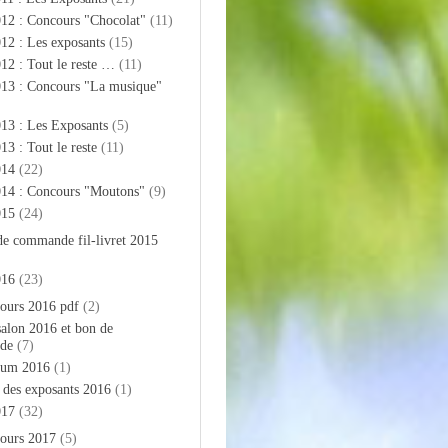
012 : Concours "Chocolat"
(11)
12 : Les exposants
(15)
12 : Tout le reste …
(11)
013 : Concours "La musique"
13 : Les Exposants
(5)
13 : Tout le reste
(11)
014
(22)
014 : Concours "Moutons"
(9)
015
(24)
de commande fil-livret 2015
016
(23)
ours 2016 pdf
(2)
salon 2016 et bon de
de
(7)
bum 2016
(1)
e des exposants 2016
(1)
017
(32)
ours 2017
(5)