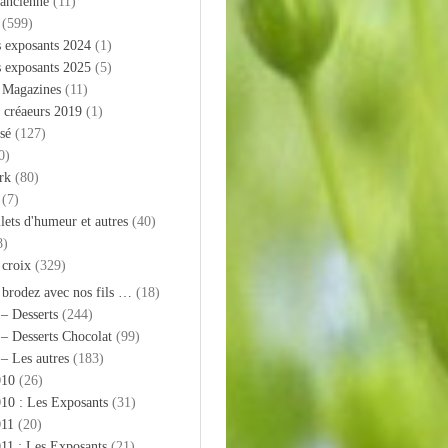
 ancienne
(11)
(599)
s exposants 2024
(1)
s exposants 2025
(5)
– Magazines
(11)
 créaeurs 2019
(1)
sé
(127)
0)
rk
(80)
(7)
llets d'humeur et autres
(40)
8)
 croix
(329)
 brodez avec nos fils …
(18)
 – Desserts
(244)
 – Desserts Chocolat
(99)
 – Les autres
(183)
010
(26)
10 : Les Exposants
(31)
011
(20)
11 : Les Exposants
(21)