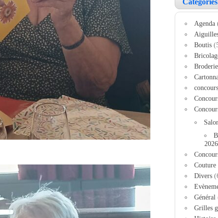
Catégories
Agenda
Aiguille
Boutis
(
Bricolag
Broderie
Cartonn
concour
Concour
Concour
Salo
B
2026
Concour
Couture
Divers
(
Evèneme
Général
Grilles g