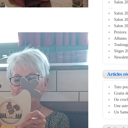
Salon 2
…
Salon 20
Salon 20
Salon 20
Pexiora 
Albums 
Touloug
Sitges 2
Newslett
Articles ré
Tuto pou
Gratin d
On croch
Une autr
Un Samed