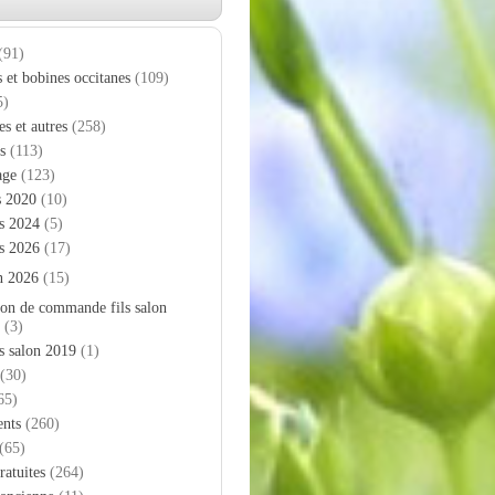
(91)
s et bobines occitanes
(109)
5)
es et autres
(258)
s
(113)
age
(123)
s 2020
(10)
s 2024
(5)
s 2026
(17)
n 2026
(15)
on de commande fils salon
(3)
s salon 2019
(1)
(30)
65)
nts
(260)
(65)
ratuites
(264)