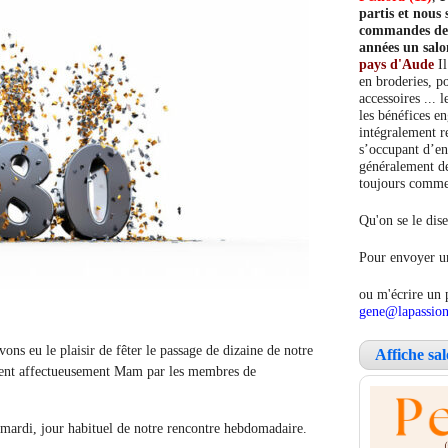
partis et nou
commandes de c
années un salo
pays d'Aude
Il
en broderies, po
accessoires ... 
les bénéfices e
intégralement re
s’occupant d’en
généralement de
toujours comment
Qu'on se le dise
Pour envoyer un
ou m'écrire un 
gene@lapassion
avons eu le plaisir de fêter le passage de dizaine de notre
Affiche sa
vent affectueusement Mam par les membres de
 mardi, jour habituel de notre rencontre hebdomadaire.