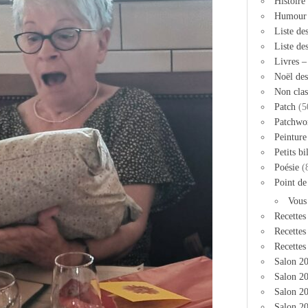
Histoire
Humour
Liste de
Liste de
Livres 
Noël des
Non clas
Patch
(5
Patchwo
Peinture
Petits bi
Poésie
(
Point de
Vous
Recettes
Recettes
Recettes
Salon 2
Salon 20
Salon 2
Salon 20