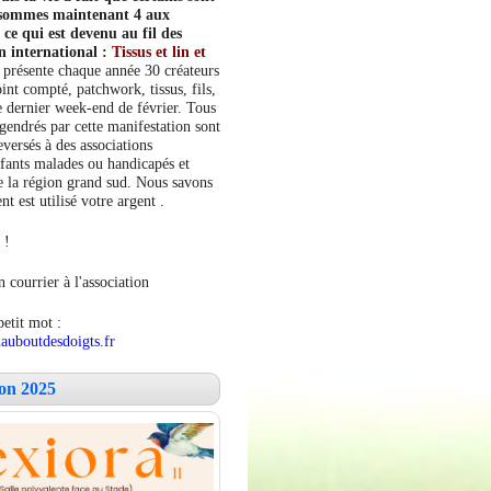
s sommes maintenant 4 aux
e qui est devenu au fil des
n international :
Tissus et lin et
 présente chaque année 30 créateurs
int compté, patchwork, tissus, fils,
le dernier week-end de février. Tous
ngendrés par cette manifestation sont
versés à des associations
fants malades ou handicapés et
 la région grand sud. Nous savons
 est utilisé votre argent .
 !
 courrier à l'association
petit mot :
auboutdesdoigts.fr
lon 2025