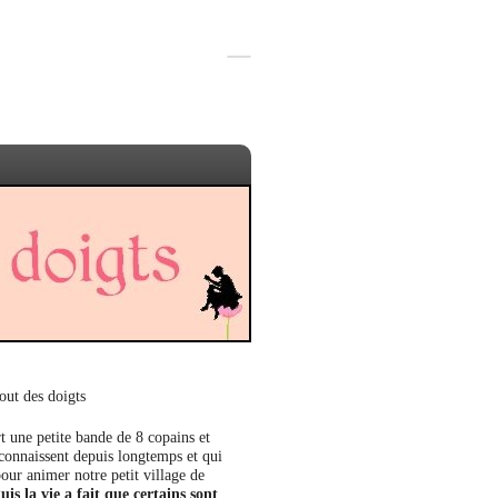
out des doigts
t une petite bande de 8 copains et
 connaissent depuis longtemps et qui
our animer notre petit village de
uis la vie a fait que certains sont