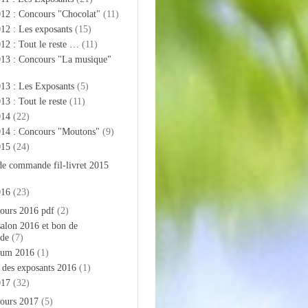
012 : Concours "Chocolat"
(11)
12 : Les exposants
(15)
12 : Tout le reste …
(11)
013 : Concours "La musique"
13 : Les Exposants
(5)
13 : Tout le reste
(11)
014
(22)
014 : Concours "Moutons"
(9)
015
(24)
de commande fil-livret 2015
016
(23)
ours 2016 pdf
(2)
salon 2016 et bon de
de
(7)
bum 2016
(1)
e des exposants 2016
(1)
017
(32)
ours 2017
(5)