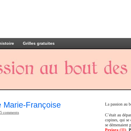
histoire
Grilles gratuites
e Marie-Françoise
La passion au b
5 comments
C’était au dépar
copines, qui se
se démenaient p
Pexiora (11)
,
P