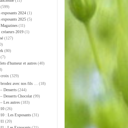
 ancienne
(11)
(599)
s exposants 2024
(1)
s exposants 2025
(5)
– Magazines
(11)
 créaeurs 2019
(1)
sé
(127)
0)
rk
(80)
(7)
llets d'humeur et autres
(40)
8)
 croix
(329)
 brodez avec nos fils …
(18)
 – Desserts
(244)
 – Desserts Chocolat
(99)
 – Les autres
(183)
010
(26)
10 : Les Exposants
(31)
011
(20)
11 : Les Exposants
(21)