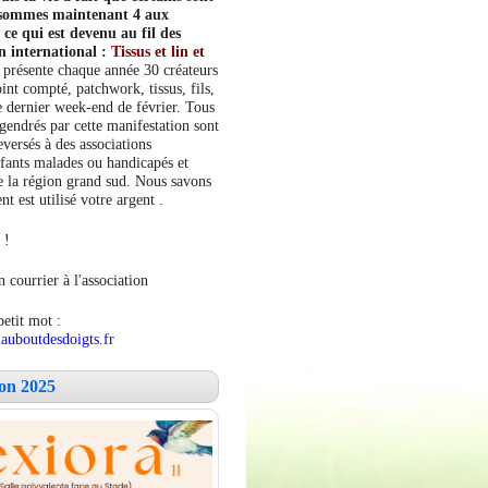
s sommes maintenant 4 aux
e qui est devenu au fil des
n international :
Tissus et lin et
 présente chaque année 30 créateurs
int compté, patchwork, tissus, fils,
le dernier week-end de février. Tous
ngendrés par cette manifestation sont
versés à des associations
fants malades ou handicapés et
 la région grand sud. Nous savons
 est utilisé votre argent .
 !
 courrier à l'association
petit mot :
auboutdesdoigts.fr
lon 2025