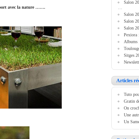
Salon 2
pport avec la nature …….
…
Salon 20
Salon 20
Salon 20
Pexiora 
Albums 
Touloug
Sitges 2
Newslett
Articles ré
Tuto pou
Gratin d
On croch
Une autr
Un Samed