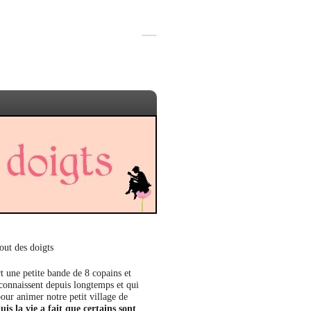
out des doigts
t une petite bande de 8 copains et
 connaissent depuis longtemps et qui
our animer notre petit village de
uis la vie a fait que certains sont