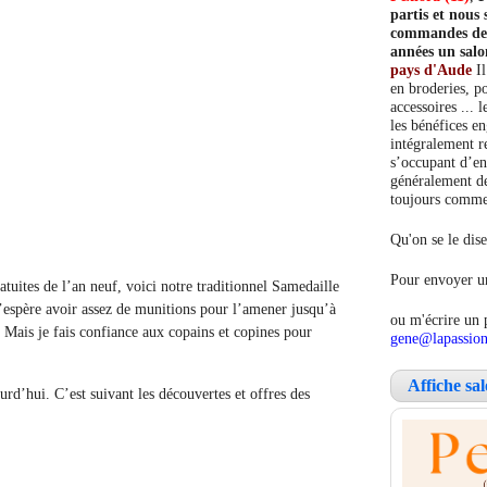
partis et nou
commandes de c
années un salo
pays d'Aude
Il
en broderies, po
accessoires ... 
les bénéfices e
intégralement re
s’occupant d’en
généralement de
toujours comment
Qu'on se le dise
Pour envoyer un
ites de l’an neuf, voici notre traditionnel Samedaille
’espère avoir assez de munitions pour l’amener jusqu’à
ou m'écrire un 
. Mais je fais confiance aux copains et copines pour
gene@lapassion
Affiche sa
d’hui. C’est suivant les découvertes et offres des