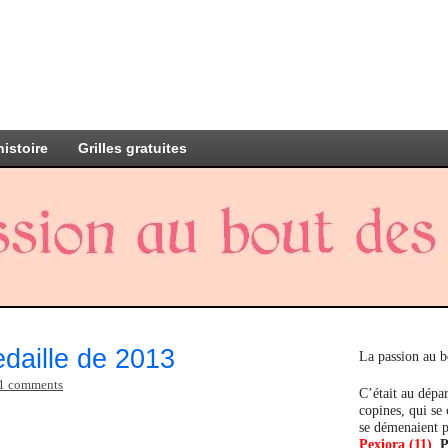
histoire
Grilles gratuites
daille de 2013
La passion au b
1 comments
C’était au dépar
copines, qui se
se démenaient p
Pexiora (11)
,
P