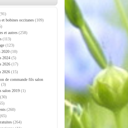
(91)
s et bobines occitanes
(109)
5)
es et autres
(258)
s
(113)
age
(123)
s 2020
(10)
s 2024
(5)
s 2026
(17)
n 2026
(15)
on de commande fils salon
(3)
s salon 2019
(1)
(30)
65)
nts
(260)
(65)
ratuites
(264)