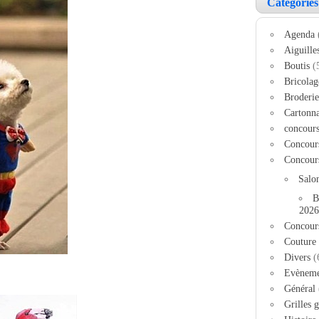
Catégories
Agenda
Aiguille
Boutis
(
Bricolag
Broderie
Cartonn
concour
Concour
Concour
Salo
B
2026
Concour
Couture
Divers
(
Evèneme
Général
Grilles g