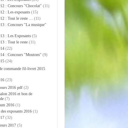
012 : Concours "Chocolat"
(11)
12 : Les exposants
(15)
12 : Tout le reste …
(11)
013 : Concours "La musique"
13 : Les Exposants
(5)
13 : Tout le reste
(11)
014
(22)
014 : Concours "Moutons"
(9)
015
(24)
de commande fil-livret 2015
016
(23)
ours 2016 pdf
(2)
salon 2016 et bon de
de
(7)
bum 2016
(1)
e des exposants 2016
(1)
017
(32)
ours 2017
(5)