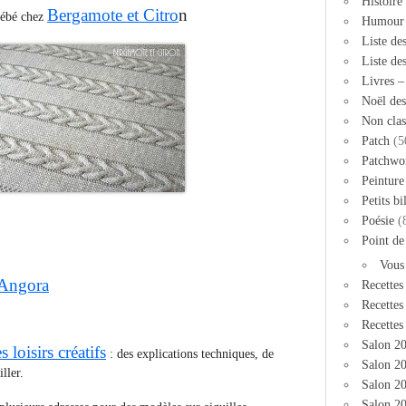
Histoire
Bergamote et Citro
n
bébé chez
Humour
Liste de
Liste de
Livres 
Noël des
Non clas
Patch
(5
Patchwo
Peinture
Petits bi
Poésie
(
Point de
Vous
 Angora
Recettes
Recettes
Recettes
Salon 2
 loisirs créatifs
: des explications techniques, de
Salon 20
ller.
Salon 2
Salon 20