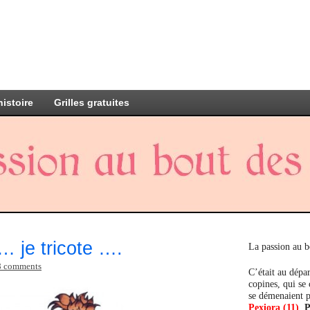
histoire
Grilles gratuites
… je tricote ….
La passion au b
8 comments
C’était au dépar
copines, qui se
se démenaient p
Pexiora (11)
,
P