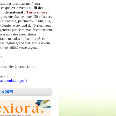
s sommes maintenant 4 aux
e qui est devenu au fil des
n international :
Tissus et lin et
 présente chaque année 30 créateurs
int compté, patchwork, tissus, fils,
le dernier week-end de février. Tous
ngendrés par cette manifestation sont
versés à des associations
fants malades ou handicapés et
 la région grand sud. Nous savons
 est utilisé votre argent .
 !
 courrier à l'association
petit mot :
auboutdesdoigts.fr
lon 2025