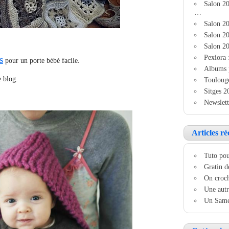
Salon 2
…
Salon 20
Salon 20
Salon 20
Pexiora 
s
pour un porte bébé facile.
Albums 
e blog.
Touloug
Sitges 2
Newslett
Articles ré
Tuto pou
Gratin d
On croch
Une autr
Un Samed