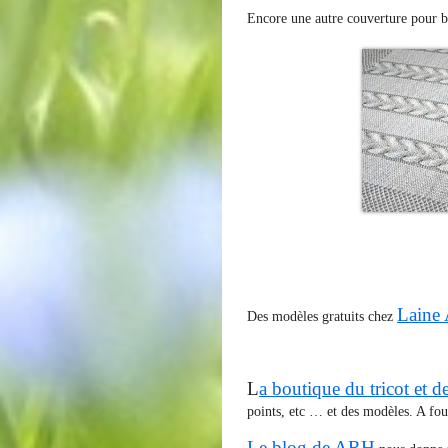
Encore une autre couverture pour 
Laine
Des modèles gratuits chez
L
a boutique du tricot et des
points, etc … et des modèles. A foui
Le blog de ARH