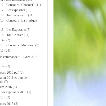
012 : Concours "Chocolat"
(11)
12 : Les exposants
(15)
12 : Tout le reste …
(11)
013 : Concours "La musique"
13 : Les Exposants
(5)
13 : Tout le reste
(11)
014
(22)
014 : Concours "Moutons"
(9)
015
(24)
de commande fil-livret 2015
016
(23)
ours 2016 pdf
(2)
salon 2016 et bon de
de
(7)
bum 2016
(1)
e des exposants 2016
(1)
017
(32)
ours 2017
(5)