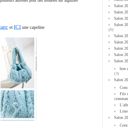
lusieurs adresses pour des modèles sur aiguilles
Salon 2
Salon 20
Salon 20
Salon 2
lanc
ICI
et
une capeline
(6)
Salon 20
Salon 20
Salon 2
Salon 2
Salon 2
bon 
(3)
Salon 2
Conc
Fils 
comman
L'al
List
Salon 2
Conc