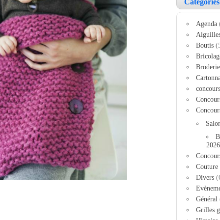
Catégories
Agenda
Aiguille
Boutis
(
Bricolag
Broderie
Cartonn
concour
Concour
Concour
Salo
B
2026
Concour
Couture
Divers
(
Evèneme
Général
Grilles g