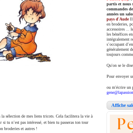
partis et nou
commandes de c
années un salo
pays d'Aude
Il
en broderies, po
accessoires ... 
les bénéfices e
intégralement re
s’occupant d’en
généralement de
toujours comment
Qu'on se le dise
Pour envoyer un
ou m'écrire un 
gene@lapassion
Affiche sa
a sélection de mes liens tricots. Cela facilitera la vie à
r si tu n’est pas intéressé, et bien tu passeras ton tour
n broderies et autres !