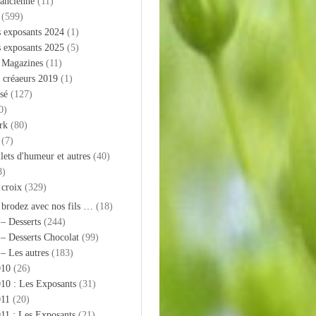
 ancienne
(11)
(599)
s exposants 2024
(1)
s exposants 2025
(5)
– Magazines
(11)
 créaeurs 2019
(1)
sé
(127)
0)
rk
(80)
(7)
llets d'humeur et autres
(40)
8)
 croix
(329)
 brodez avec nos fils …
(18)
 – Desserts
(244)
 – Desserts Chocolat
(99)
 – Les autres
(183)
010
(26)
10 : Les Exposants
(31)
011
(20)
11 : Les Exposants
(21)