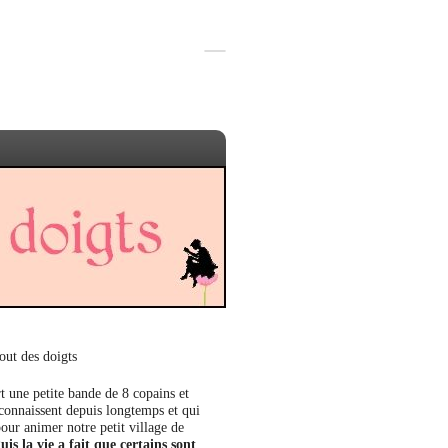
out des doigts
t une petite bande de 8 copains et
 connaissent depuis longtemps et qui
our animer notre petit village de
uis la vie a fait que certains sont